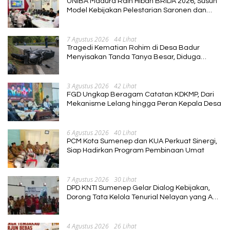
UNIBA Madura Raih Hibah BRIDA 2026, Susun
Model Kebijakan Pelestarian Saronen dan
Keris Berbasis Ekonomi Kreatif
7 Agustus 2026
44 Lihat
Tragedi Kematian Rohim di Desa Badur
Menyisakan Tanda Tanya Besar, Diduga
Sebelum Meninggal Di interogasi Oknum
Kadus
3 Agustus 2026
42 Lihat
FGD Ungkap Beragam Catatan KDKMP, Dari
Mekanisme Lelang hingga Peran Kepala Desa
6 Agustus 2026
40 Lihat
PCM Kota Sumenep dan KUA Perkuat Sinergi,
Siap Hadirkan Program Pembinaan Umat
7 Agustus 2026
30 Lihat
DPD KNTI Sumenep Gelar Dialog Kebijakan,
Dorong Tata Kelola Tenurial Nelayan yang Adil
dan Berkelanjutan
4 Agustus 2026
26 Lihat