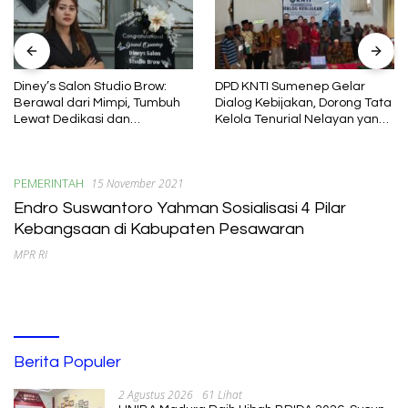
Diney’s Salon Studio Brow:
DPD KNTI Sumenep Gelar
Berawal dari Mimpi, Tumbuh
Dialog Kebijakan, Dorong Tata
Lewat Dedikasi dan
Kelola Tenurial Nelayan yang
Pembelajaran
Adil dan Berkelanjutan
PEMERINTAH
15 November 2021
Endro Suswantoro Yahman Sosialisasi 4 Pilar
Kebangsaan di Kabupaten Pesawaran
MPR RI
Berita Populer
2 Agustus 2026
61 Lihat