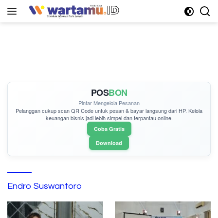
Langsung
ke
konten
POS
BON
Pintar Mengelola Pesanan
Pelanggan cukup
scan QR Code
untuk pesan & bayar langsung dari HP. Kelola
keuangan bisnis jadi lebih simpel dan terpantau online.
Coba Gratis
Download
Endro Suswantoro