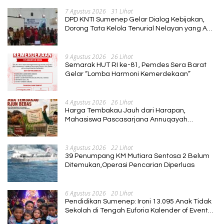
7 Agustus 2026
31 Lihat
DPD KNTI Sumenep Gelar Dialog Kebijakan,
Dorong Tata Kelola Tenurial Nelayan yang Adil
dan Berkelanjutan
9 Agustus 2026
26 Lihat
Semarak HUT RI ke-81, Pemdes Sera Barat
Gelar “Lomba Harmoni Kemerdekaan”
4 Agustus 2026
26 Lihat
Harga Tembakau Jauh dari Harapan,
Mahasiswa Pascasarjana Annuqayah
Suarakan Aspirasi Petani
3 Agustus 2026
22 Lihat
39 Penumpang KM Mutiara Sentosa 2 Belum
Ditemukan,Operasi Pencarian Diperluas
6 Agustus 2026
20 Lihat
Pendidikan Sumenep: Ironi 13.095 Anak Tidak
Sekolah di Tengah Euforia Kalender of Event
2026