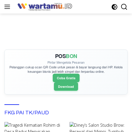
Langsung
ke
konten
POS
BON
Pintar Mengelola Pesanan
Pelanggan cukup
scan QR Code
untuk pesan & bayar langsung dari HP. Kelola
keuangan bisnis jadi lebih simpel dan terpantau online.
Coba Gratis
Download
FKG PAI TK/PAUD