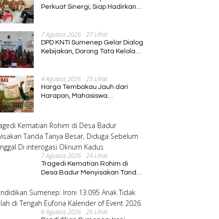
Perkuat Sinergi, Siap Hadirkan
Program Pembinaan Umat
7 Agustus 2026
27 Lihat
DPD KNTI Sumenep Gelar Dialog
Kebijakan, Dorong Tata Kelola
Tenurial Nelayan yang Adil dan
Berkelanjutan
4 Agustus 2026
25 Lihat
Harga Tembakau Jauh dari
Harapan, Mahasiswa
Pascasarjana Annuqayah
Suarakan Aspirasi Petani
7 Agustus 2026
24 Lihat
Tragedi Kematian Rohim di
Desa Badur Menyisakan Tanda
Tanya Besar, Diduga Sebelum
Meninggal Di interogasi Oknum
Kadus
6 Agustus 2026
20 Lihat