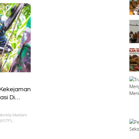
 Kekejaman
si Di
abriela Maelani
 (KSTP)…