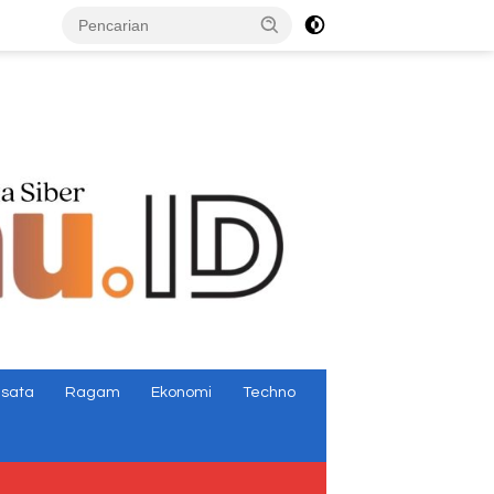
tutup
isata
Ragam
Ekonomi
Techno