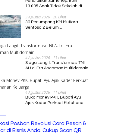
Pendidikan Sumenep: Ironi
13.095 Anak Tidak Sekolah di
Tengah Euforia Kalender of
3 Agustus 2026
20 Lihat
Event 2026
39 Penumpang KM Mutiara
Sentosa 2 Belum
Ditemukan,Operasi Pencarian
Diperluas
4 Agustus 2026
13 Lihat
Siaga Langit: Transformasi TNI
AU di Era Ancaman Multidomain
4 Agustus 2026
11 Lihat
Buka Monev PKK, Bupati Ayu
Ajak Kader Perkuat Ketahanan
Keluarga
ikasi Posbon Revolusi Cara Pesan &
ar di Bisnis Anda. Cukup Scan QR