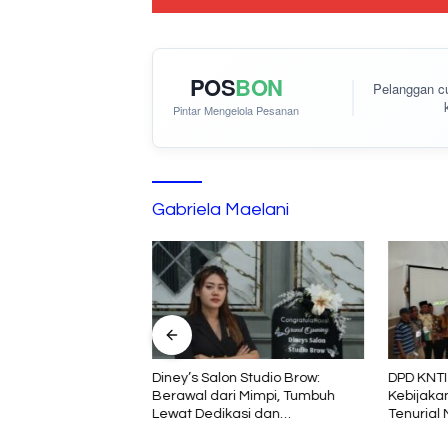
POS
BON
Pelanggan 
Pintar Mengelola Pesanan
Gabriela Maelani
atian Rohim di
Diney’s Salon Studio Brow:
DPD KNTI
Menyisakan Tanda
Berawal dari Mimpi, Tumbuh
Kebijakan
, Diduga Sebelum
Lewat Dedikasi dan
Tenurial
 interogasi Oknum
Pembelajaran
Berkelan