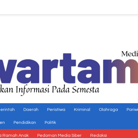
erintah
Daerah
Peristiwa
Kriminal
Olahraga
Pariw
gen
Pendidikan
Politik
a Ramah Anak
Pedoman Media Siber
Redaksi