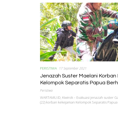
PERISTIWA
17 September 2021
Jenazah Suster Maelani Korban
Kelompok Separatis Papua Berha
Evakuasi
Peristiwa
WARTAMU.ID, Kiwirok – Evakuasi jenazah suster G
(22) korban kekejaman Kelompok Separatis Papua