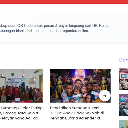
cukup
scan QR Code
untuk pesan & bayar langsung dari HP. Kelola
keuangan bisnis jadi lebih simpel dan terpantau online.
Ber
 Sumenep Gelar Dialog
Pendidikan Sumenep: Ironi
Bupat
, Dorong Tata Kelola
13.095 Anak Tidak Sekolah di
Kont
 Nelayan yang Adil dan
Tengah Euforia Kalender of
Jamna
jutan
Event 2026