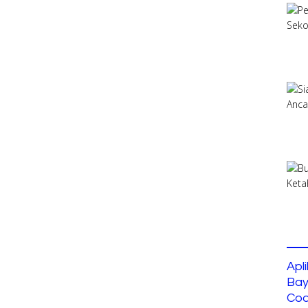
Apl
Bay
Cod