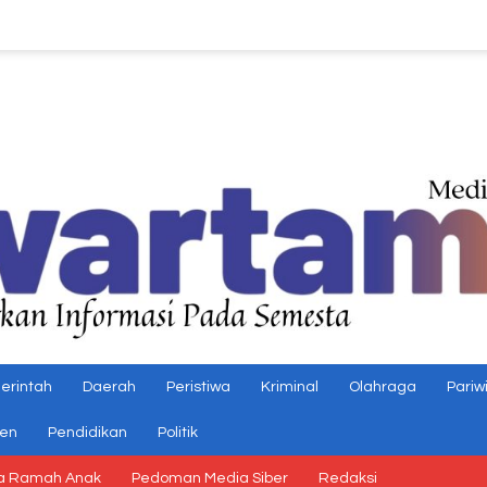
erintah
Daerah
Peristiwa
Kriminal
Olahraga
Pariw
gen
Pendidikan
Politik
a Ramah Anak
Pedoman Media Siber
Redaksi