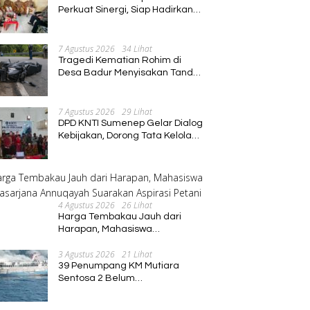
Perkuat Sinergi, Siap Hadirkan
Program Pembinaan Umat
7 Agustus 2026
34 Lihat
Tragedi Kematian Rohim di
Desa Badur Menyisakan Tanda
Tanya Besar, Diduga Sebelum
Meninggal Di interogasi Oknum
Kadus
7 Agustus 2026
29 Lihat
DPD KNTI Sumenep Gelar Dialog
Kebijakan, Dorong Tata Kelola
Tenurial Nelayan yang Adil dan
Berkelanjutan
4 Agustus 2026
26 Lihat
Harga Tembakau Jauh dari
Harapan, Mahasiswa
Pascasarjana Annuqayah
3 Agustus 2026
21 Lihat
Suarakan Aspirasi Petani
39 Penumpang KM Mutiara
Sentosa 2 Belum
Ditemukan,Operasi Pencarian
Diperluas