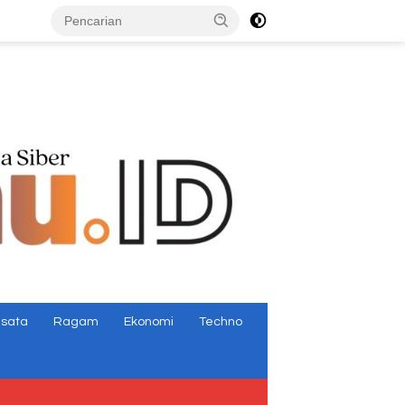
tutup
isata
Ragam
Ekonomi
Techno