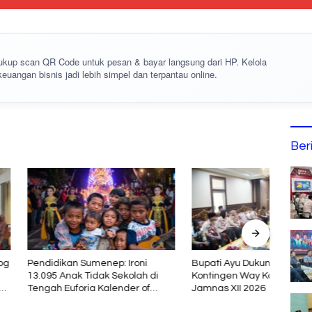
cukup
scan QR Code
untuk pesan & bayar langsung dari HP. Kelola
keuangan bisnis jadi lebih simpel dan terpantau online.
Ber
an Sumenep: Ironi
Bupati Ayu Dukung Kesiapan
Bupat
nak Tidak Sekolah di
Kontingen Way Kanan Menuju
Imple
uforia Kalender of
Jamnas XII 2026
Buay
26