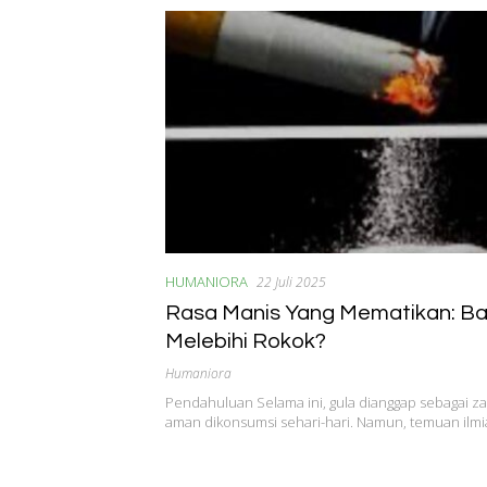
HUMANIORA
22 Juli 2025
Rasa Manis Yang Mematikan: B
Melebihi Rokok?
Humaniora
Pendahuluan Selama ini, gula dianggap sebagai z
aman dikonsumsi sehari-hari. Namun, temuan ilm