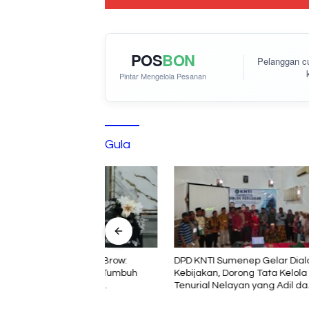
POS
BON
Pelanggan 
Pintar Mengelola Pesanan
Gula
n Studio Brow:
DPD KNTI Sumenep Gelar Dialog
Pendidik
i Mimpi, Tumbuh
Kebijakan, Dorong Tata Kelola
13.095 A
asi dan
Tenurial Nelayan yang Adil dan
Tengah E
an
Berkelanjutan
Event 20