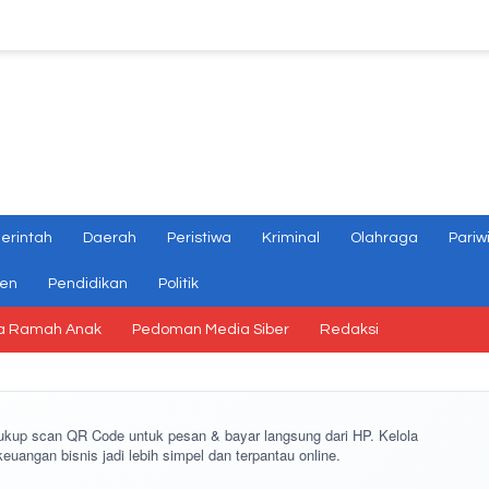
erintah
Daerah
Peristiwa
Kriminal
Olahraga
Pariw
gen
Pendidikan
Politik
a Ramah Anak
Pedoman Media Siber
Redaksi
cukup
scan QR Code
untuk pesan & bayar langsung dari HP. Kelola
keuangan bisnis jadi lebih simpel dan terpantau online.