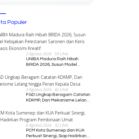
ita Populer
ti Tanggamus Dorong
2 Agustus 2026
59 Lihat
atan Sektor Perikanan
PCM Kota Sumenep dan KUA
UNIBA Madura Raih Hibah
Perkuat Sinergi, Siap Hadirkan
BRIDA 2026, Susun Model
H
Program Pembinaan Umat
Kebijakan Pelestarian Saronen
H
dan Keris Berbasis Ekonomi
P
Kreatif
S
3 Agustus 2026
42 Lihat
FGD Ungkap Beragam Catatan
KDKMP, Dari Mekanisme Lelang
hingga Peran Kepala Desa
6 Agustus 2026
32 Lihat
PCM Kota Sumenep dan KUA
Perkuat Sinergi, Siap Hadirkan