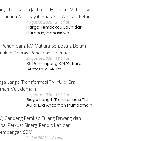
Program Pembinaan Umat
4 Agustus 2026
24 Lihat
Harga Tembakau Jauh dari
Harapan, Mahasiswa
Pascasarjana Annuqayah
Suarakan Aspirasi Petani
3 Agustus 2026
18 Lihat
39 Penumpang KM Mutiara
Sentosa 2 Belum
Ditemukan,Operasi Pencarian
Diperluas
4 Agustus 2026
13 Lihat
Siaga Langit: Transformasi TNI
AU di Era Ancaman Multidomain
31 Juli 2026
12 Lihat