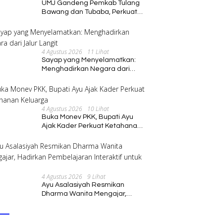
UMJ Gandeng Pemkab Tulang
Bawang dan Tubaba, Perkuat
Sinergi Pendidikan dan
Pengembangan SDM
4 Agustus 2026
11 Lihat
Sayap yang Menyelamatkan:
Menghadirkan Negara dari
Jalur Langit
4 Agustus 2026
10 Lihat
Buka Monev PKK, Bupati Ayu
Ajak Kader Perkuat Ketahanan
Keluarga
4 Agustus 2026
9 Lihat
Ayu Asalasiyah Resmikan
Dharma Wanita Mengajar,
Hadirkan Pembelajaran
Interaktif untuk Anak