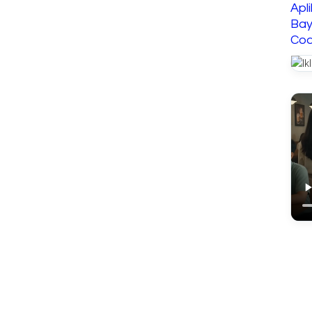
Apl
Bay
Cod