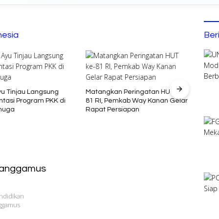
nesia
Ber
Bupa
Pengu
yu Tinjau Langsung
Matangkan Peringatan HUT ke-
tasi Program PKK di
81 RI, Pemkab Way Kanan Gelar
huga
Rapat Persiapan
 Tanggamus
ndidikan
nggamus