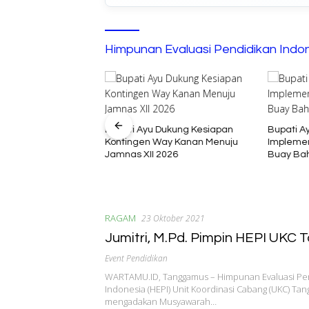
Himpunan Evaluasi Pendidikan Indo
Bupati Ayu Dukung Kesiapan
Bupati A
Kontingen Way Kanan Menuju
Implemen
umenep: Ironi
Jamnas XII 2026
Buay Ba
Tidak Sekolah di
ia Kalender of
RAGAM
23 Oktober 2021
Jumitri, M.Pd. Pimpin HEPI UKC
Event Pendidikan
WARTAMU.ID, Tanggamus – Himpunan Evaluasi Pe
Indonesia (HEPI) Unit Koordinasi Cabang (UKC) Ta
mengadakan Musyawarah…