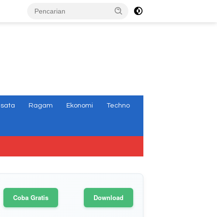
tutup
isata
Ragam
Ekonomi
Techno
Coba Gratis
Download