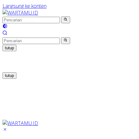
Langsung ke konten
tutup
tutup