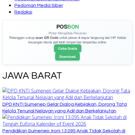
Pedoman Media Siber
Redaksi
POS
BON
Pintar Mengelola Pesanan
Pelanggan cukup
untuk pesan & bayar langsung dari HP. Kelola
scan QR Code
keuangan bisnis jadi lebih simpel dan terpantau online.
Coba Gratis
Download
JAWA BARAT
DPD KNTI Sumenep Gelar Dialog Kebijakan, Dorong Tata
Kelola Tenurial Nelayan yang Adil dan Berkelanjutan
Pendidikan Sumenep: Ironi 13.095 Anak Tidak Sekolah di