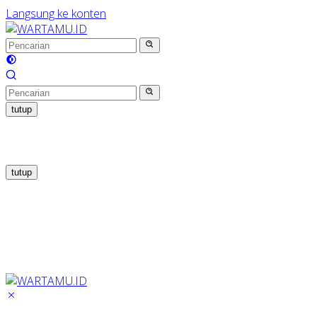
Langsung ke konten
tutup
tutup