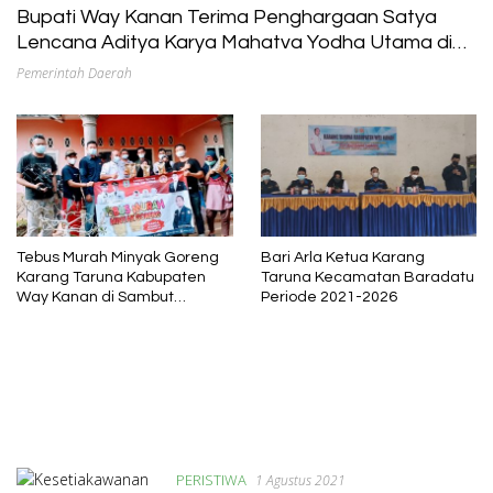
Bupati Way Kanan Terima Penghargaan Satya
Lencana Aditya Karya Mahatva Yodha Utama di
Makassar
Pemerintah Daerah
Tebus Murah Minyak Goreng
Bari Arla Ketua Karang
Karang Taruna Kabupaten
Taruna Kecamatan Baradatu
Way Kanan di Sambut
Periode 2021-2026
Antusias Masyarakat
PERISTIWA
1 Agustus 2021