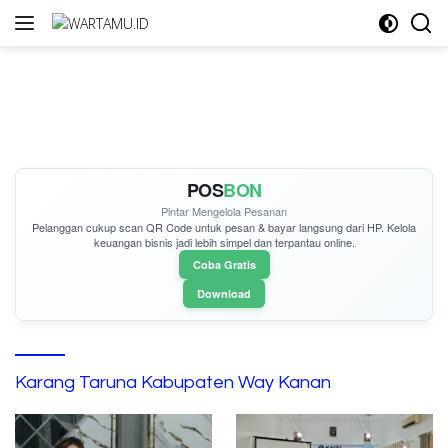
Langsung
ke
konten
POS
BON
Pintar Mengelola Pesanan
Pelanggan cukup
scan QR Code
untuk pesan & bayar langsung dari HP. Kelola
keuangan bisnis jadi lebih simpel dan terpantau online.
Coba Gratis
Download
Karang Taruna Kabupaten Way Kanan