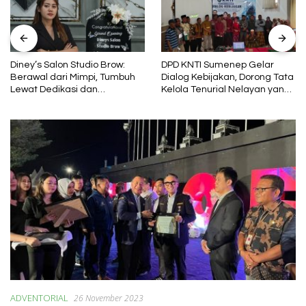
Diney’s Salon Studio Brow:
DPD KNTI Sumenep Gelar
Berawal dari Mimpi, Tumbuh
Dialog Kebijakan, Dorong Tata
Lewat Dedikasi dan
Kelola Tenurial Nelayan yang
Pembelajaran
Adil dan Berkelanjutan
ADVENTORIAL
26 November 2023