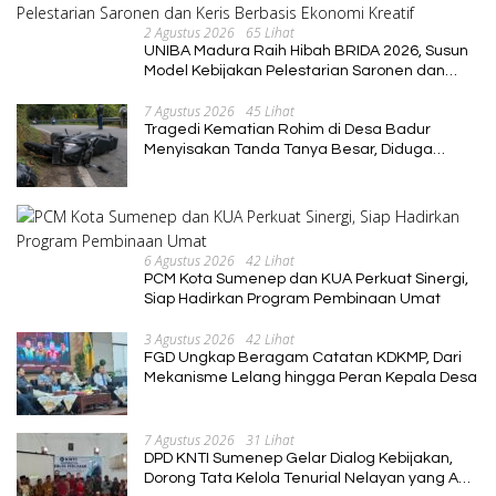
2 Agustus 2026
65 Lihat
UNIBA Madura Raih Hibah BRIDA 2026, Susun
Model Kebijakan Pelestarian Saronen dan
Keris Berbasis Ekonomi Kreatif
7 Agustus 2026
45 Lihat
Tragedi Kematian Rohim di Desa Badur
Menyisakan Tanda Tanya Besar, Diduga
Sebelum Meninggal Di interogasi Oknum
Kadus
6 Agustus 2026
42 Lihat
PCM Kota Sumenep dan KUA Perkuat Sinergi,
Siap Hadirkan Program Pembinaan Umat
3 Agustus 2026
42 Lihat
FGD Ungkap Beragam Catatan KDKMP, Dari
Mekanisme Lelang hingga Peran Kepala Desa
7 Agustus 2026
31 Lihat
DPD KNTI Sumenep Gelar Dialog Kebijakan,
Dorong Tata Kelola Tenurial Nelayan yang Adil