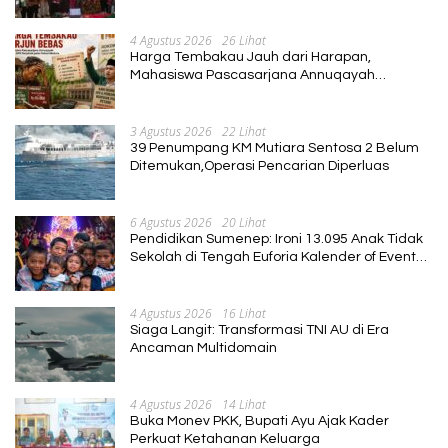
dan Berkelanjutan
4 Agustus 2026
26 Lihat
Harga Tembakau Jauh dari Harapan,
Mahasiswa Pascasarjana Annuqayah
Suarakan Aspirasi Petani
3 Agustus 2026
22 Lihat
39 Penumpang KM Mutiara Sentosa 2 Belum
Ditemukan,Operasi Pencarian Diperluas
6 Agustus 2026
20 Lihat
Pendidikan Sumenep: Ironi 13.095 Anak Tidak
Sekolah di Tengah Euforia Kalender of Event
2026
4 Agustus 2026
16 Lihat
Siaga Langit: Transformasi TNI AU di Era
Ancaman Multidomain
4 Agustus 2026
14 Lihat
Buka Monev PKK, Bupati Ayu Ajak Kader
Perkuat Ketahanan Keluarga