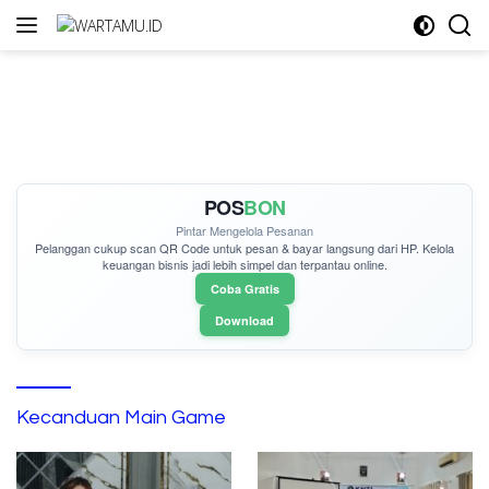
Langsung
ke
konten
POS
BON
Pintar Mengelola Pesanan
Pelanggan cukup
scan QR Code
untuk pesan & bayar langsung dari HP. Kelola
keuangan bisnis jadi lebih simpel dan terpantau online.
Coba Gratis
Download
Kecanduan Main Game