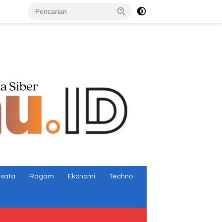
tutup
isata
Ragam
Ekonomi
Techno