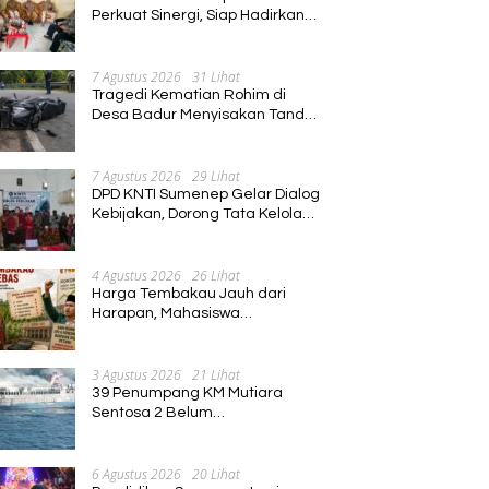
Perkuat Sinergi, Siap Hadirkan
Program Pembinaan Umat
7 Agustus 2026
31 Lihat
Tragedi Kematian Rohim di
Desa Badur Menyisakan Tanda
Tanya Besar, Diduga Sebelum
Meninggal Di interogasi Oknum
Kadus
7 Agustus 2026
29 Lihat
DPD KNTI Sumenep Gelar Dialog
Kebijakan, Dorong Tata Kelola
Tenurial Nelayan yang Adil dan
Berkelanjutan
4 Agustus 2026
26 Lihat
Harga Tembakau Jauh dari
Harapan, Mahasiswa
Pascasarjana Annuqayah
Suarakan Aspirasi Petani
3 Agustus 2026
21 Lihat
39 Penumpang KM Mutiara
Sentosa 2 Belum
Ditemukan,Operasi Pencarian
Diperluas
6 Agustus 2026
20 Lihat