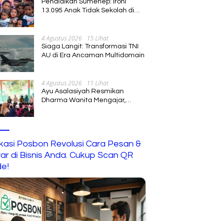
Pendidikan Sumenep: Ironi
13.095 Anak Tidak Sekolah di
Tengah Euforia Kalender of
Event 2026
4 Agustus 2026
15 Lihat
Siaga Langit: Transformasi TNI
AU di Era Ancaman Multidomain
4 Agustus 2026
11 Lihat
Ayu Asalasiyah Resmikan
Dharma Wanita Mengajar,
Hadirkan Pembelajaran
Interaktif untuk Anak
ikasi Posbon Revolusi Cara Pesan &
ar di Bisnis Anda. Cukup Scan QR
e!