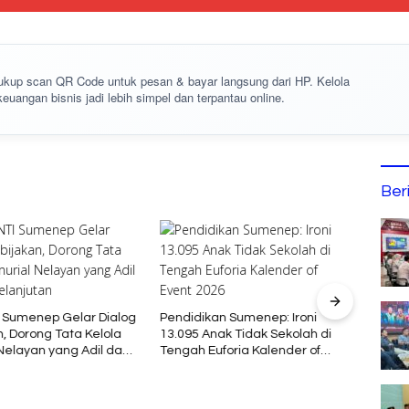
cukup
scan QR Code
untuk pesan & bayar langsung dari HP. Kelola
keuangan bisnis jadi lebih simpel dan terpantau online.
Ber
Bupat
Kont
 Sumenep Gelar Dialog
Pendidikan Sumenep: Ironi
Jamna
, Dorong Tata Kelola
13.095 Anak Tidak Sekolah di
 Nelayan yang Adil dan
Tengah Euforia Kalender of
jutan
Event 2026