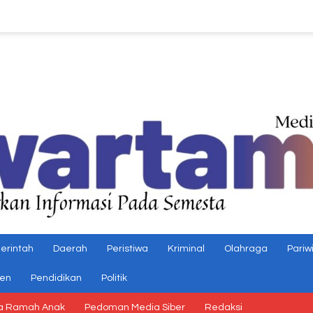
erintah
Daerah
Peristiwa
Kriminal
Olahraga
Pariw
gen
Pendidikan
Politik
a Ramah Anak
Pedoman Media Siber
Redaksi