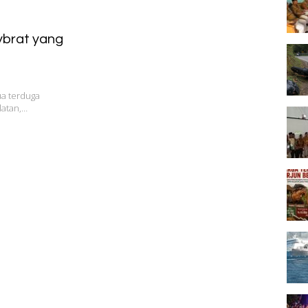
ybrat yang
ua terduga
latan,…