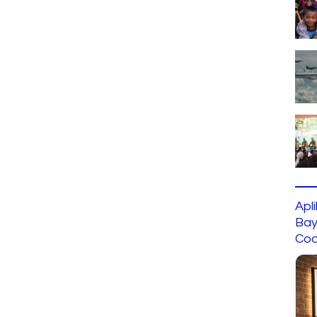
Apl
Bay
Cod