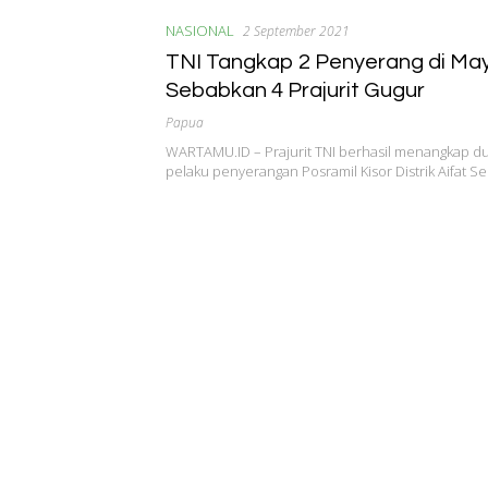
NASIONAL
2 September 2021
TNI Tangkap 2 Penyerang di Ma
Sebabkan 4 Prajurit Gugur
Papua
WARTAMU.ID – Prajurit TNI berhasil menangkap d
pelaku penyerangan Posramil Kisor Distrik Aifat Se