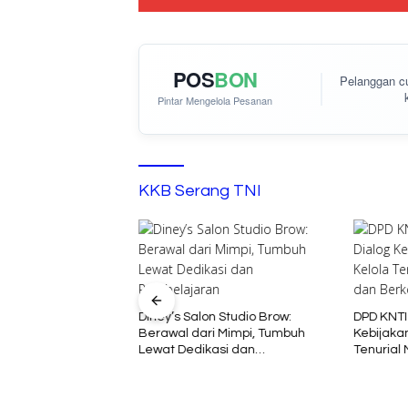
POS
BON
Pelanggan 
Pintar Mengelola Pesanan
KKB Serang TNI
Diney’s Salon Studio Brow:
DPD KNTI
Berawal dari Mimpi, Tumbuh
Kebijakan
atian Rohim di
Lewat Dedikasi dan
Tenurial
Menyisakan Tanda
Pembelajaran
Berkelan
, Diduga Sebelum
 interogasi Oknum