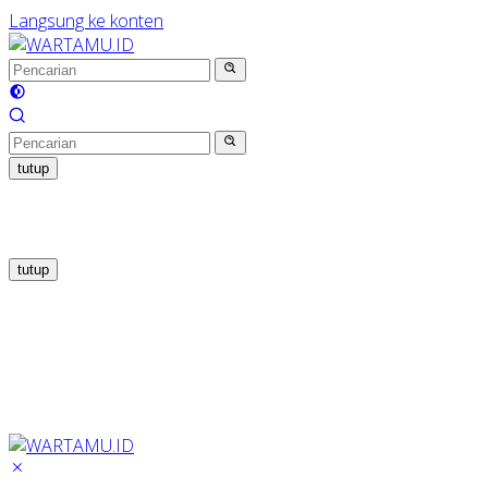
Langsung ke konten
tutup
tutup