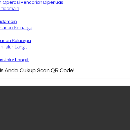
,Operasi Pencarian Diperluas
tidomain
hanan Keluarga
 Jalur Langit
snis Anda. Cukup Scan QR Code!