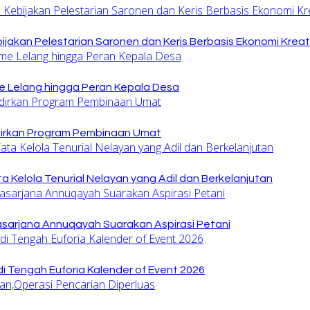
jakan Pelestarian Saronen dan Keris Berbasis Ekonomi Kreat
 Lelang hingga Peran Kepala Desa
dirkan Program Pembinaan Umat
 Kelola Tenurial Nelayan yang Adil dan Berkelanjutan
sarjana Annuqayah Suarakan Aspirasi Petani
di Tengah Euforia Kalender of Event 2026