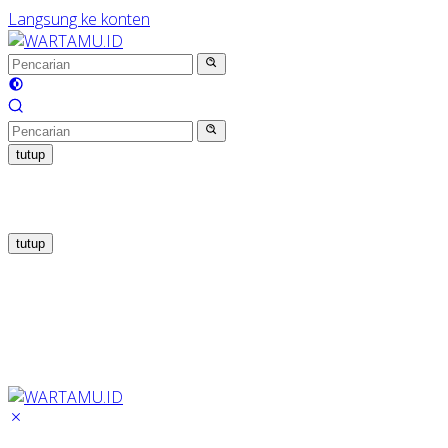
Langsung ke konten
tutup
tutup