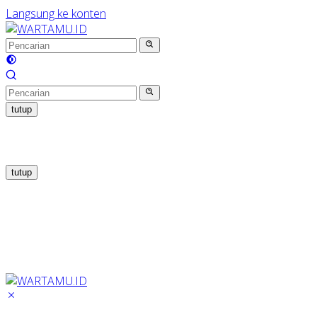
Langsung ke konten
tutup
tutup