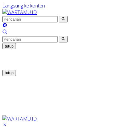
Langsung ke konten
tutup
tutup