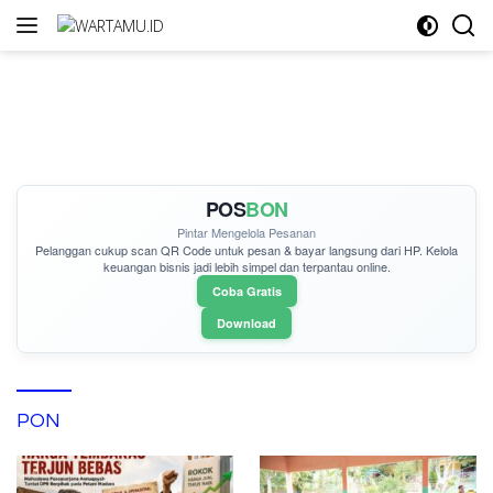
Langsung
ke
konten
POS
BON
Pintar Mengelola Pesanan
Pelanggan cukup
scan QR Code
untuk pesan & bayar langsung dari HP. Kelola
keuangan bisnis jadi lebih simpel dan terpantau online.
Coba Gratis
Download
PON