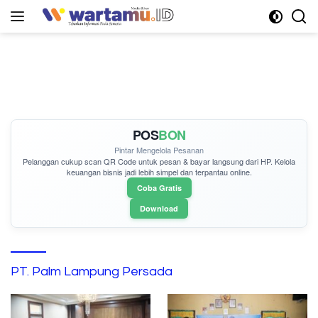
Langsung
ke
konten
POS
BON
Pintar Mengelola Pesanan
Pelanggan cukup
scan QR Code
untuk pesan & bayar langsung dari HP. Kelola
keuangan bisnis jadi lebih simpel dan terpantau online.
Coba Gratis
Download
PT. Palm Lampung Persada