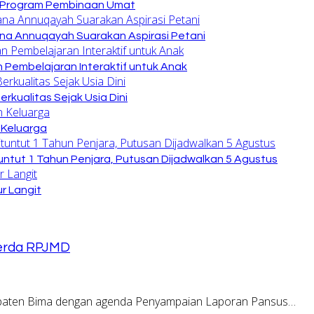
n Program Pembinaan Umat
na Annuqayah Suarakan Aspirasi Petani
 Pembelajaran Interaktif untuk Anak
kualitas Sejak Usia Dini
 Keluarga
untut 1 Tahun Penjara, Putusan Dijadwalkan 5 Agustus
r Langit
perda RPJMD
paten Bima dengan agenda Penyampaian Laporan Pansus…