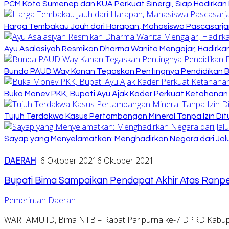
PCM Kota Sumenep dan KUA Perkuat Sinergi, Siap Hadirka
Harga Tembakau Jauh dari Harapan, Mahasiswa Pascasarja
Ayu Asalasiyah Resmikan Dharma Wanita Mengajar, Hadirkan
Bunda PAUD Way Kanan Tegaskan Pentingnya Pendidikan Ber
Buka Monev PKK, Bupati Ayu Ajak Kader Perkuat Ketahanan
Tujuh Terdakwa Kasus Pertambangan Mineral Tanpa Izin Dit
Sayap yang Menyelamatkan: Menghadirkan Negara dari Jalu
DAERAH
6 Oktober 2021
6 Oktober 2021
Bupati Bima Sampaikan Pendapat Akhir Atas Ran
Pemerintah Daerah
WARTAMU.ID, Bima NTB – Rapat Paripurna ke-7 DPRD Kabu