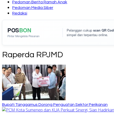
Pedoman Berita Ramah Anak
Pedoman Media Siber
Redaksi
POS
BON
Pelanggan cukup
scan QR Cod
simpel dan terpantau online.
Pintar Mengelola Pesanan
Raperda RPJMD
Bupati Tanggamus Dorong Penguatan Sektor Perikanan