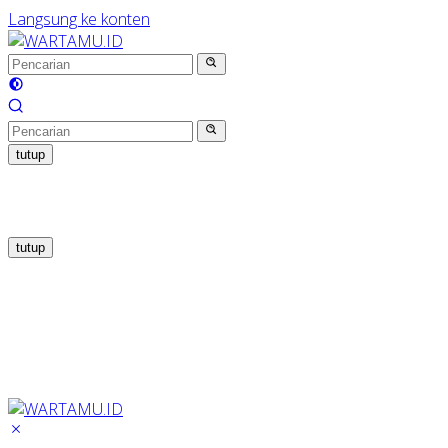
Langsung ke konten
tutup
tutup