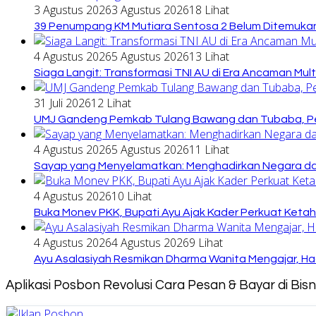
3 Agustus 2026
3 Agustus 2026
18 Lihat
39 Penumpang KM Mutiara Sentosa 2 Belum Ditemukan
4 Agustus 2026
5 Agustus 2026
13 Lihat
Siaga Langit: Transformasi TNI AU di Era Ancaman Mul
31 Juli 2026
12 Lihat
UMJ Gandeng Pemkab Tulang Bawang dan Tubaba, Pe
4 Agustus 2026
5 Agustus 2026
11 Lihat
Sayap yang Menyelamatkan: Menghadirkan Negara dari
4 Agustus 2026
10 Lihat
Buka Monev PKK, Bupati Ayu Ajak Kader Perkuat Keta
4 Agustus 2026
4 Agustus 2026
9 Lihat
Ayu Asalasiyah Resmikan Dharma Wanita Mengajar, Had
Aplikasi Posbon Revolusi Cara Pesan & Bayar di Bi