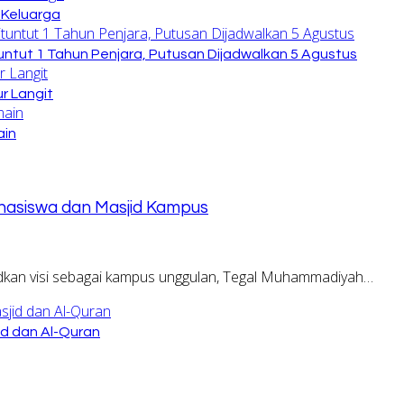
 Keluarga
untut 1 Tahun Penjara, Putusan Dijadwalkan 5 Agustus
r Langit
ain
asiswa dan Masjid Kampus
dkan visi sebagai kampus unggulan, Tegal Muhammadiyah…
id dan Al-Quran