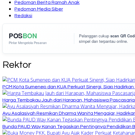
Pedoman Berita Ramah Anak
Pedoman Media Siber
Redaksi
POS
BON
Pelanggan cukup
scan QR Cod
simpel dan terpantau online.
Pintar Mengelola Pesanan
Rektor
PCM Kota Sumenep dan KUA Perkuat Sinergi, Siap Hadirka
Harga Tembakau Jauh dari Harapan, Mahasiswa Pascasarja
Ayu Asalasiyah Resmikan Dharma Wanita Mengajar, Hadirkan
Bunda PAUD Way Kanan Tegaskan Pentingnya Pendidikan Ber