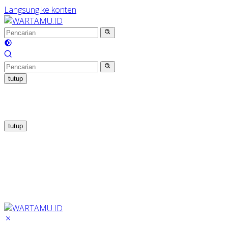
Langsung ke konten
tutup
tutup