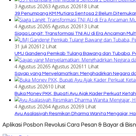
3 Agustus 2026
3 Agustus 2026
18 Lihat
39 Penumpang KM Mutiara Sentosa 2 Belum Ditemukan
4 Agustus 2026
5 Agustus 2026
13 Lihat
Siaga Langit: Transformasi TNI AU di Era Ancaman Mul
31 Juli 2026
12 Lihat
UMJ Gandeng Pemkab Tulang Bawang dan Tubaba, Pe
4 Agustus 2026
5 Agustus 2026
11 Lihat
Sayap yang Menyelamatkan: Menghadirkan Negara dari
4 Agustus 2026
10 Lihat
Buka Monev PKK, Bupati Ayu Ajak Kader Perkuat Keta
4 Agustus 2026
4 Agustus 2026
9 Lihat
Ayu Asalasiyah Resmikan Dharma Wanita Mengajar, Had
Aplikasi Posbon Revolusi Cara Pesan & Bayar di Bi