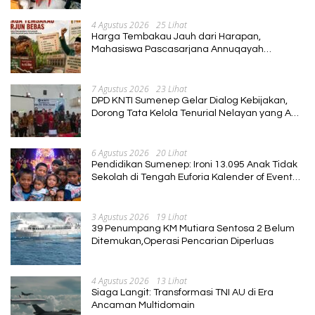
4 Agustus 2026
25 Lihat
Harga Tembakau Jauh dari Harapan,
Mahasiswa Pascasarjana Annuqayah
Suarakan Aspirasi Petani
7 Agustus 2026
23 Lihat
DPD KNTI Sumenep Gelar Dialog Kebijakan,
Dorong Tata Kelola Tenurial Nelayan yang Adil
dan Berkelanjutan
6 Agustus 2026
20 Lihat
Pendidikan Sumenep: Ironi 13.095 Anak Tidak
Sekolah di Tengah Euforia Kalender of Event
2026
3 Agustus 2026
19 Lihat
39 Penumpang KM Mutiara Sentosa 2 Belum
Ditemukan,Operasi Pencarian Diperluas
4 Agustus 2026
13 Lihat
Siaga Langit: Transformasi TNI AU di Era
Ancaman Multidomain