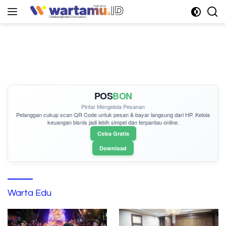
Langsung
ke
konten
POS
BON
Pintar Mengelola Pesanan
Pelanggan cukup
scan QR Code
untuk pesan & bayar langsung dari HP. Kelola
keuangan bisnis jadi lebih simpel dan terpantau online.
Coba Gratis
Download
Warta Edu