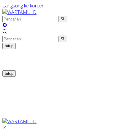
Langsung ke konten
tutup
tutup