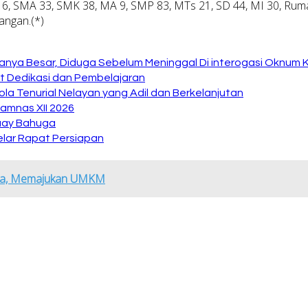
 SMA 33, SMK 38, MA 9, SMP 83, MTs 21, SD 44, MI 30, Rumah S
angan.(*)
anya Besar, Diduga Sebelum Meninggal Di interogasi Oknum 
at Dedikasi dan Pembelajaran
la Tenurial Nelayan yang Adil dan Berkelanjutan
amnas XII 2026
Buay Bahuga
lar Rapat Persiapan
daya, Memajukan UMKM