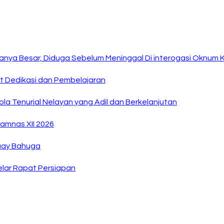
anya Besar, Diduga Sebelum Meninggal Di interogasi Oknum 
at Dedikasi dan Pembelajaran
la Tenurial Nelayan yang Adil dan Berkelanjutan
amnas XII 2026
Buay Bahuga
lar Rapat Persiapan