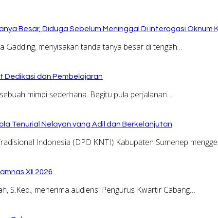
anya Besar, Diduga Sebelum Meninggal Di interogasi Oknum 
Gadding, menyisakan tanda tanya besar di tengah…
at Dedikasi dan Pembelajaran
sebuah mimpi sederhana. Begitu pula perjalanan…
la Tenurial Nelayan yang Adil dan Berkelanjutan
adisional Indonesia (DPD KNTI) Kabupaten Sumenep menggel
amnas XII 2026
, S.Ked., menerima audiensi Pengurus Kwartir Cabang…