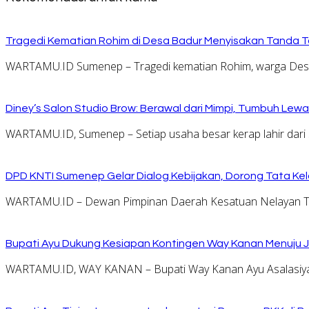
Tragedi Kematian Rohim di Desa Badur Menyisakan Tanda T
WARTAMU.ID Sumenep – Tragedi kematian Rohim, warga Desa 
Diney’s Salon Studio Brow: Berawal dari Mimpi, Tumbuh Lew
WARTAMU.ID, Sumenep – Setiap usaha besar kerap lahir dari 
DPD KNTI Sumenep Gelar Dialog Kebijakan, Dorong Tata Kelo
WARTAMU.ID – Dewan Pimpinan Daerah Kesatuan Nelayan Tr
Bupati Ayu Dukung Kesiapan Kontingen Way Kanan Menuju J
WARTAMU.ID, WAY KANAN – Bupati Way Kanan Ayu Asalasiyah