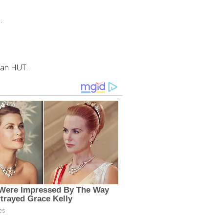
…
tan HUT…