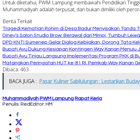
Untuk diketahui, PWM Lampung membawahi Pendidikan Tinggi 6,
Muhammadiyah adalah terpusat, dan bukan dimiliki oleh peror
Berita Terkait
Tragedi Kematian Rohim di Desa Badur Menyisakan Tanda T
Diney’s Salon Studio Brow: Berawal dari Mimpi, Tumbuh Lew
DPD KNTI Sumenep Gelar Dialog Kebijakan, Dorong Tata Kelo
Bupati Ayu Dukung Kesiapan Kontingen Way Kanan Menuju J
Bupati Ayu Tinjau Langsung Implementasi Program PKK di 
Matangkan Peringatan HUT ke-81 RI, Pemkab Way Kanan Ge
Dibaca:
463
BACA JUGA :
Pasar Kuliner Sabilulungan : Lestarikan Bu
Muhammadiyah
PWM Lampung
Rapat Kerja
Penulis: Red
Editor: HM