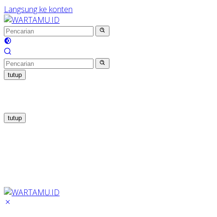
Langsung ke konten
tutup
tutup