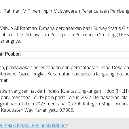
. Ali Rahman, M.T memimpin Musyawarah Perencanaan Pemban
abup Ali Rahman. Dimana berdasarkan hasil Survey Status Gizi
Tahun 2022. Adanya Tim Percepatan Penurunan Stunting (TPPS
wenangnya.
an, pengawasan perencanaan dan pemanfaatan Dana Desa dan 
ntervensi Gizi di Tingkat Kecamatan baik secara langsung mau
hman.
katkan yang terlihat dari Indeks Kualitas Lingkungan Hidup (IKLH
krasi baru mencapai 55,49 poin pada Tahun 2022. Berdasarkan 
kat pada Tahun 2023 mencapai 0,7206 Kategori Maju. Dimana s
M Kabupaten Way Kanan yaitu 0,7306.
08 Bekuk Pelaku Penipuan BRILink