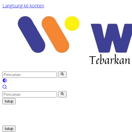
Langsung ke konten
tutup
tutup