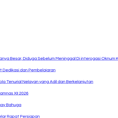
anya Besar, Diduga Sebelum Meninggal Di interogasi Oknum 
at Dedikasi dan Pembelajaran
la Tenurial Nelayan yang Adil dan Berkelanjutan
amnas XII 2026
Buay Bahuga
lar Rapat Persiapan