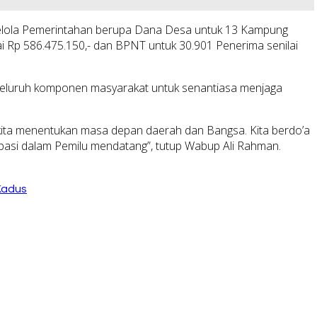
 Kelola Pemerintahan berupa Dana Desa untuk 13 Kampung
i Rp 586.475.150,- dan BPNT untuk 30.901 Penerima senilai
seluruh komponen masyarakat untuk senantiasa menjaga
n kita menentukan masa depan daerah dan Bangsa. Kita berdo’a
sipasi dalam Pemilu mendatang”, tutup Wabup Ali Rahman.
Kadus