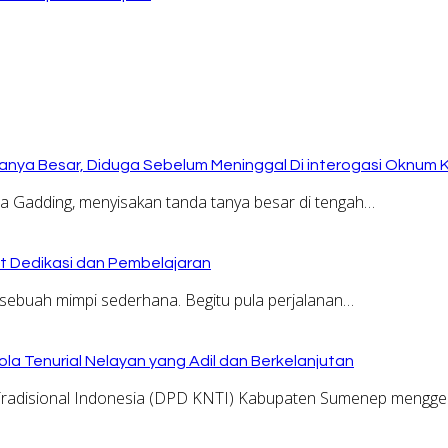
anya Besar, Diduga Sebelum Meninggal Di interogasi Oknum 
Gadding, menyisakan tanda tanya besar di tengah…
at Dedikasi dan Pembelajaran
sebuah mimpi sederhana. Begitu pula perjalanan…
la Tenurial Nelayan yang Adil dan Berkelanjutan
adisional Indonesia (DPD KNTI) Kabupaten Sumenep menggel