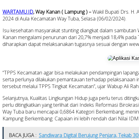
WARTAMU.ID
, Way Kanan ( Lampung ) –
Wakil Bupati Drs. H
2024 di Aula Kecamatan Way Tuba, Selasa (06/02/2024).
Isu kesehatan masyarakat stunting diangkat dalam sambutan W
Kanan mengalami penurunan dari 20,7% menjadi 18,4% pada 
diharapkan dapat melaksanakan tugasnya sesuai dengan we
“TPPS Kecamatan agar bisa melakukan pendampingan lapang
serta perlunya dilakukan pemantauan terhadap pelaksanaan i
tersebut melalui TPPS Tingkat Kecamatan”, ujar Wabup Ali Ra
Selanjutnya, Kualitas Lingkungan Hidup juga perlu terus diting
perlu ditingkatkan yang terlihat dari Indeks Reformasi Biro
Way Tuba baru mencapai 0,6864 Kategori Berkembang, mening
Kampung Berkembang. Capaian ini lebih rendah dari Nilai ID
BACA JUGA :
Sandiwara Digital Berujung Penjara, Tekab 3