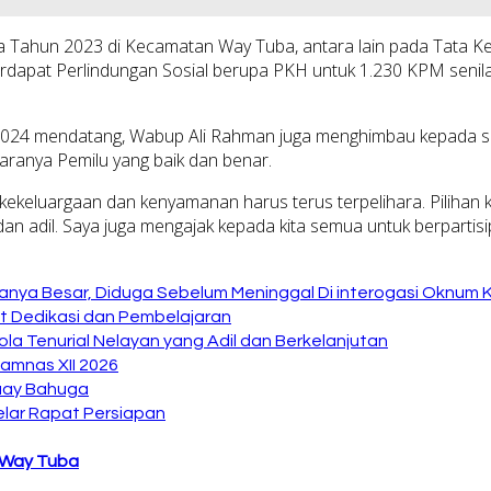
da Tahun 2023 di Kecamatan Way Tuba, antara lain pada Tata
rdapat Perlindungan Sosial berupa PKH untuk 1.230 KPM senila
i 2024 mendatang, Wabup Ali Rahman juga menghimbau kepada 
aranya Pemilu yang baik dan benar.
, kekeluargaan dan kenyamanan harus terus terpelihara. Piliha
, dan adil. Saya juga mengajak kepada kita semua untuk berparti
anya Besar, Diduga Sebelum Meninggal Di interogasi Oknum 
at Dedikasi dan Pembelajaran
la Tenurial Nelayan yang Adil dan Berkelanjutan
amnas XII 2026
Buay Bahuga
lar Rapat Persiapan
Way Tuba