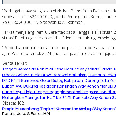
“Berbagai upaya yang telah dilakukan Pemerintah Daerah pa
sebesar Rp 10.524.607.000,-, pada Penanganan Kemiskinan te
Rp 6.180.200.000,-“, jelas Wabup Ali Rahman.
Terkait menjelang Pemilu Serentak pada Tanggal 14 Februar
situasi Pemilu agar tetap kondusif demi mendukung terselengg
“Perbedaan pilihan itu biasa. Tetapi persatuan, persaudaraan
agar Pemilu Serentak 2024 dapat berjalan lancar, aman, jujur
Berita Terkait
Tragedi Kematian Rohim di Desa Badur Menyisakan Tanda T
Diney’s Salon Studio Brow: Berawal dari Mimpi, Tumbuh Lew
DPD KNTI Sumenep Gelar Dialog Kebijakan, Dorong Tata Kelo
Bupati Ayu Dukung Kesiapan Kontingen Way Kanan Menuju J
Bupati Ayu Tinjau Langsung Implementasi Program PKK di 
Matangkan Peringatan HUT ke-81 RI, Pemkab Way Kanan Ge
Dibaca:
462
Pimpin Musrenbang
Tingkat Kecamatan
Wabup Way Kanan
Penulis: Joko S.
Editor: H.M