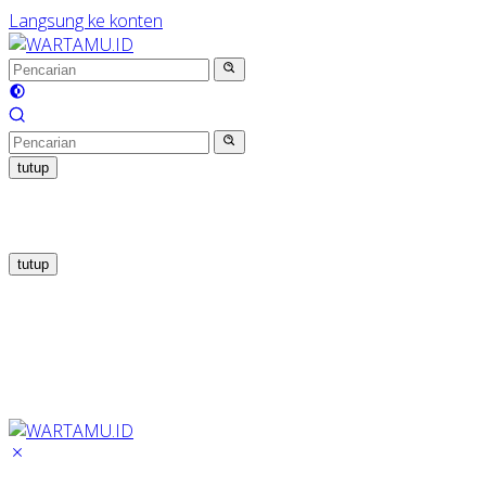
Langsung ke konten
tutup
tutup