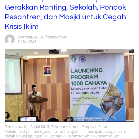
Gerakkan Ranting, Sekolah, Pondok
Pesantren, dan Masjid untuk Cegah
Krisis Iklim
Wartamu Id
-
Muhammadiyah
6 Mei 2024
Sementara itu, Abdul Mu’ti, Sekretaris Umum Pimpinan Pusat
Muhammadiyah menegaskan bahwa program ini merupakan bagian dari
tindak lanjut keputusan Muktamar Muhammadiyah, “Muhammadiyah