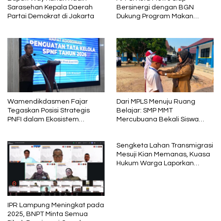
Sarasehan Kepala Daerah
Bersinergi dengan BGN
Partai Demokrat di Jakarta
Dukung Program Makan
Bergizi
Wamendikdasmen Fajar
Dari MPLS Menuju Ruang
Tegaskan Posisi Strategis
Belajar: SMP MMT
PNFI dalam Ekosistem
Mercubuana Bekali Siswa
Pendidikan Nasional
Baru dengan Nilai Karakter
Sengketa Lahan Transmigrasi
Mesuji Kian Memanas, Kuasa
Hukum Warga Laporkan
Dugaan Korupsi ke Kejati
Lampung
IPR Lampung Meningkat pada
2025, BNPT Minta Semua