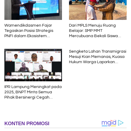
Wamendikdasmen Fajar
Dari MPLS Menuju Ruang
Tegaskan Posisi Strategis
Belajar: SMP MMT
PNFI dalam Ekosistem
Mercubuana Bekali Siswa
Pendidikan Nasional
Baru dengan Nilai Karakter
Sengketa Lahan Transmigrasi
Mesuji Kian Memanas, Kuasa
Hukum Warga Laporkan
Dugaan Korupsi ke Kejati
Lampung
IPR Lampung Meningkat pada
2025, BNPT Minta Semua
Pihak Bersinergi Cegah
Radikalisme