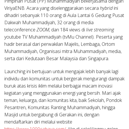
Pimpinan Pusat (PP) Muhammadiyah bekerjasama dengan
ViriyaENB. Acara yang diselenggarakan secara
hybrid
ini
dihadiri sebanyak 110 orang di Aula Lantai 6 Gedung Pusat
Dakwah Muhammadiyah, 32 orang di media
teleconference
ZOOM,
dan 184 views di
live streaming
youtube TV Muhammadiyah (tvMu Channel)
.
Peserta yang
hadir berasal dari perwakilan Majelis, Lembaga, Ortom
Muhammadiyah, Organisasi mitra Muhammadiyah, media,
serta dari Kedutaan Besar Malaysia dan Singapura.
Launching ini bertujuan untuk mengajak lebih banyak lagi
individu dan komunitas untuk bergerak mengurangi dampak
buruk atas krisis iklim melalui berbagai macam inovasi
kegiatan yang menggunakan energi yang bersih. Mari ajak
teman, keluarga, dan komunitas kita, baik Sekolah, Pondok
Pesantren, Komunitas Ranting Muhammadiyah, hingga
Masjid untuk bergabung di Gerakan ini, dengan
mendaftarkan diri melalui website
https://www.1000cahaya.com/
.
Jika di sekelilingmu gelap,