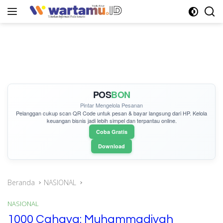
Langsung
ke
konten
POS
BON
Pintar Mengelola Pesanan
Pelanggan cukup
scan QR Code
untuk pesan & bayar langsung dari HP. Kelola
keuangan bisnis jadi lebih simpel dan terpantau online.
Coba Gratis
Download
Beranda
NASIONAL
NASIONAL
1000 Cahaya: Muhammadiyah