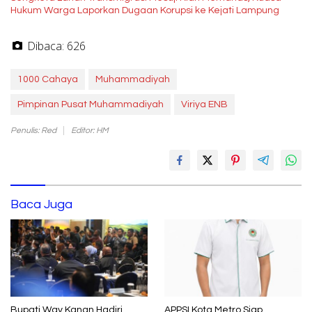
Hukum Warga Laporkan Dugaan Korupsi ke Kejati Lampung
Dibaca:
626
1000 Cahaya
Muhammadiyah
Pimpinan Pusat Muhammadiyah
Viriya ENB
Penulis: Red
Editor: HM
Baca Juga
Bupati Way Kanan Hadiri
APPSI Kota Metro Siap