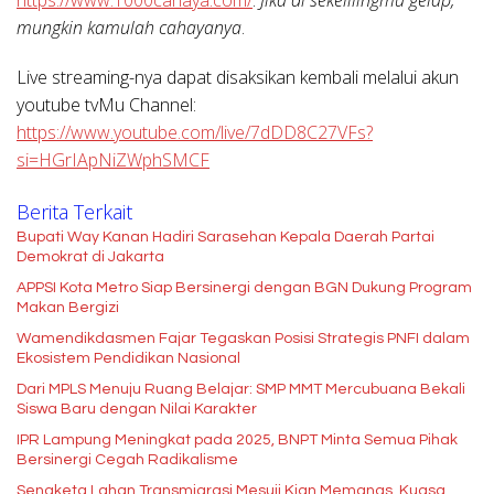
mungkin kamulah cahayanya
.
Live streaming-nya dapat disaksikan kembali melalui akun
youtube tvMu Channel:
https://www.youtube.com/live/7dDD8C27VFs?
si=HGrIApNiZWphSMCF
Berita Terkait
Bupati Way Kanan Hadiri Sarasehan Kepala Daerah Partai
Demokrat di Jakarta
APPSI Kota Metro Siap Bersinergi dengan BGN Dukung Program
Makan Bergizi
Wamendikdasmen Fajar Tegaskan Posisi Strategis PNFI dalam
Ekosistem Pendidikan Nasional
Dari MPLS Menuju Ruang Belajar: SMP MMT Mercubuana Bekali
Siswa Baru dengan Nilai Karakter
IPR Lampung Meningkat pada 2025, BNPT Minta Semua Pihak
Bersinergi Cegah Radikalisme
Sengketa Lahan Transmigrasi Mesuji Kian Memanas, Kuasa