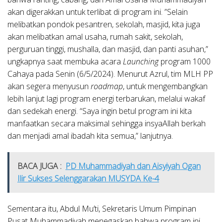
akan digerakkan untuk terlibat di program ini. ”Selain
melibatkan pondok pesantren, sekolah, masjid, kita juga
akan melibatkan amal usaha, rumah sakit, sekolah,
perguruan tinggi, mushalla, dan masjid, dan panti asuhan,”
ungkapnya saat membuka acara
Launching
program 1000
Cahaya pada Senin (6/5/2024). Menurut Azrul, tim MLH PP
akan segera menyusun
roadmap
, untuk mengembangkan
lebih lanjut lagi program energi terbarukan, melalui wakaf
dan sedekah energi. “Saya ingin betul program ini kita
manfaatkan secara maksimal sehingga insyaAllah berkah
dan menjadi amal ibadah kita semua,” lanjutnya.
BACA JUGA :
PD Muhammadiyah dan Aisyiyah Ogan
Ilir Sukses Selenggarakan MUSYDA Ke-4
Sementara itu, Abdul Mu’ti, Sekretaris Umum Pimpinan
Pusat Muhammadiyah menegaskan bahwa program ini