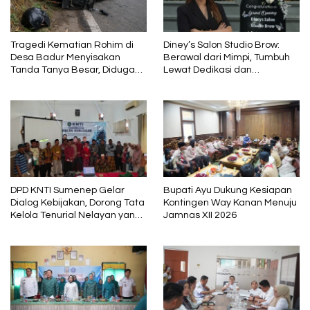
Tragedi Kematian Rohim di
Diney’s Salon Studio Brow:
Desa Badur Menyisakan
Berawal dari Mimpi, Tumbuh
Tanda Tanya Besar, Diduga
Lewat Dedikasi dan
Sebelum Meninggal Di
Pembelajaran
interogasi Oknum Kadus
DPD KNTI Sumenep Gelar
Bupati Ayu Dukung Kesiapan
Dialog Kebijakan, Dorong Tata
Kontingen Way Kanan Menuju
Kelola Tenurial Nelayan yang
Jamnas XII 2026
Adil dan Berkelanjutan