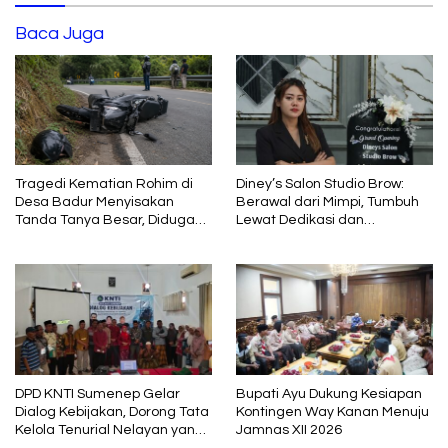
Baca Juga
Tragedi Kematian Rohim di
Diney’s Salon Studio Brow:
Desa Badur Menyisakan
Berawal dari Mimpi, Tumbuh
Tanda Tanya Besar, Diduga
Lewat Dedikasi dan
Sebelum Meninggal Di
Pembelajaran
interogasi Oknum Kadus
DPD KNTI Sumenep Gelar
Bupati Ayu Dukung Kesiapan
Dialog Kebijakan, Dorong Tata
Kontingen Way Kanan Menuju
Kelola Tenurial Nelayan yang
Jamnas XII 2026