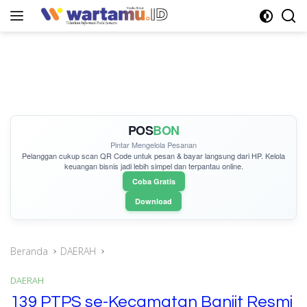
Langsung
ke
konten
POS
BON
Pintar Mengelola Pesanan
Pelanggan cukup
scan QR Code
untuk pesan & bayar langsung dari HP. Kelola
keuangan bisnis jadi lebih simpel dan terpantau online.
Coba Gratis
Download
Beranda
DAERAH
DAERAH
139 PTPS se-Kecamatan Banjit Resmi