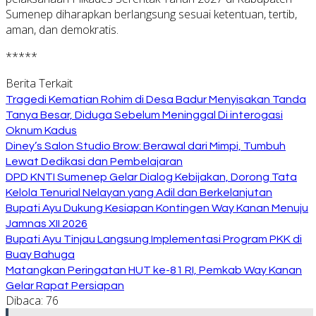
Sumenep diharapkan berlangsung sesuai ketentuan, tertib,
aman, dan demokratis.
*****
Berita Terkait
Tragedi Kematian Rohim di Desa Badur Menyisakan Tanda
Tanya Besar, Diduga Sebelum Meninggal Di interogasi
Oknum Kadus
Diney’s Salon Studio Brow: Berawal dari Mimpi, Tumbuh
Lewat Dedikasi dan Pembelajaran
DPD KNTI Sumenep Gelar Dialog Kebijakan, Dorong Tata
Kelola Tenurial Nelayan yang Adil dan Berkelanjutan
Bupati Ayu Dukung Kesiapan Kontingen Way Kanan Menuju
Jamnas XII 2026
Bupati Ayu Tinjau Langsung Implementasi Program PKK di
Buay Bahuga
Matangkan Peringatan HUT ke-81 RI, Pemkab Way Kanan
Gelar Rapat Persiapan
Dibaca:
76