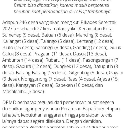
Belum bisa dipastikan, karena masih berpotensi
berubah saat pembahasan di TAPD,” tambahnya.
Adapun 246 desa yang akan mengikuti Pilkades Serentak
2027 tersebar di 27 kecamatan, yakni Kecamatan Kota
Sumenep (9 desa), Batuan (6 desa), Manding (8 desa),
Kalianget (5 desa), Talango (5 desa), Lenteng (12 desa),
Bluto (15 desa), Saronggi (8 desa), Ganding (7 desa), Guluk-
Guluk (8 desa), Pragaan (11 desa), Dasuk (13 desa),
Ambunten (14 desa), Rubaru (11 desa), Pasongsongan (7
desa), Gapura (12 desa), Dungkek (12 desa), Batuputih (8
desa), Batang-Batang (15 desa), Giligenting (5 desa), Gayam
(9 desa), Nonggunong (7 desa), Raas (4 desa), Arjasa (15
desa), Kangayan (7 desa), Sapeken (10 desa), dan
Masalembu (3 desa).
DPMD berharap regulasi dari pemerintah pusat segera
diterbitkan agar penyusunan Peraturan Bupati, penetapan
tahapan, kebutuhan anggaran, hingga persiapan teknis
lainnya dapat segera dilakukan. Dengan demikian,
pelaksanaan Pilkades Serentak Tahun 2027 di Kabupaten