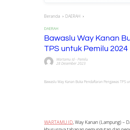
Beranda
DAERAH
DAERAH
Bawaslu Way Kanan B
TPS untuk Pemilu 2024
Wartamu Id
-
Pemilu
28 Desember 2023
Bawaslu Way Kanan Buka Pendaftaran Pengawas TPS u
WARTAMU.ID
, Way Kanan (Lampung) –
Da
khususnya tahapan pemungutan dan peng