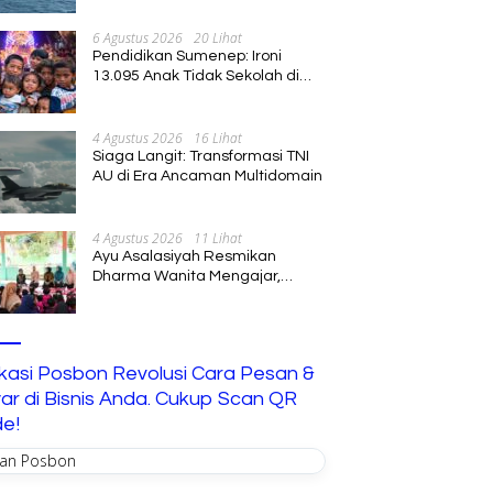
Diperluas
6 Agustus 2026
20 Lihat
Pendidikan Sumenep: Ironi
13.095 Anak Tidak Sekolah di
Tengah Euforia Kalender of
Event 2026
4 Agustus 2026
16 Lihat
Siaga Langit: Transformasi TNI
AU di Era Ancaman Multidomain
4 Agustus 2026
11 Lihat
Ayu Asalasiyah Resmikan
Dharma Wanita Mengajar,
Hadirkan Pembelajaran
Interaktif untuk Anak
ikasi Posbon Revolusi Cara Pesan &
ar di Bisnis Anda. Cukup Scan QR
e!