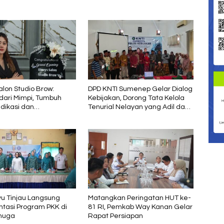
alon Studio Brow:
DPD KNTI Sumenep Gelar Dialog
dari Mimpi, Tumbuh
Kebijakan, Dorong Tata Kelola
dikasi dan
Tenurial Nelayan yang Adil dan
jaran
Berkelanjutan
yu Tinjau Langsung
Matangkan Peringatan HUT ke-
tasi Program PKK di
81 RI, Pemkab Way Kanan Gelar
huga
Rapat Persiapan