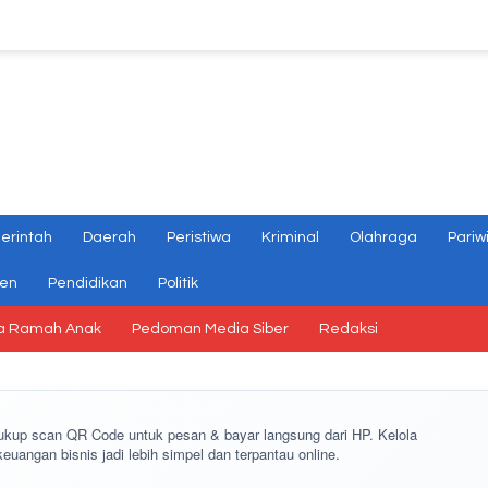
erintah
Daerah
Peristiwa
Kriminal
Olahraga
Pariw
gen
Pendidikan
Politik
a Ramah Anak
Pedoman Media Siber
Redaksi
cukup
scan QR Code
untuk pesan & bayar langsung dari HP. Kelola
keuangan bisnis jadi lebih simpel dan terpantau online.