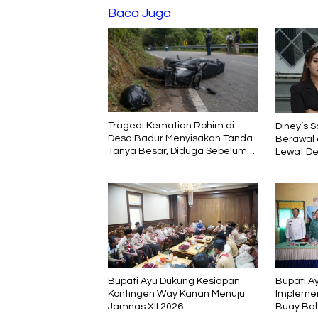
Baca Juga
Tragedi Kematian Rohim di
Diney’s S
Desa Badur Menyisakan Tanda
Berawal 
Tanya Besar, Diduga Sebelum
Lewat De
Meninggal Di interogasi Oknum
Pembela
Kadus
Bupati Ayu Dukung Kesiapan
Bupati A
Kontingen Way Kanan Menuju
Implemen
Jamnas XII 2026
Buay Ba