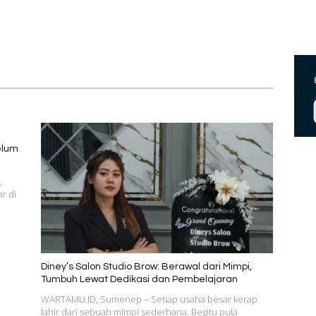
elum
,
r di
Diney’s Salon Studio Brow: Berawal dari Mimpi,
Tumbuh Lewat Dedikasi dan Pembelajaran
WARTAMU.ID, Sumenep – Setiap usaha besar kerap
lahir dari sebuah mimpi sederhana. Begitu pula