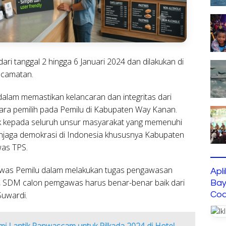
ari tanggal 2 hingga 6 Januari 2024 dan dilakukan di
ecamatan.
alam memastikan kelancaran dan integritas dari
uara pemilih pada Pemilu di Kabupaten Way Kanan.
 kepada seluruh unsur masyarakat yang memenuhi
menjaga demokrasi di Indonesia khususnya Kabupaten
was TPS.
awas Pemilu dalam melakukan tugas pengawasan
Apl
k, SDM calon pemgawas harus benar-benar baik dari
Bay
 Suwardi.
Cod
 Lantik Panwascam untuk Pilkada 2024 di Hotel