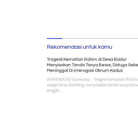
Rekomendasi untuk kamu
Tragedi Kematian Rohim di Desa Badur
Menyisakan Tanda Tanya Besar, Diduga Seb
Meninggal Di interogasi Oknum Kadus
WARTAMU.ID Sumenep – Tragedi kematian Rohim
warga Desa Gadding, menyisakan tanda tanya besa
tengah…