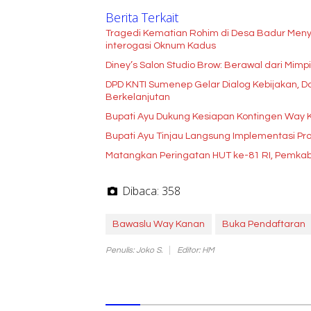
Berita Terkait
Tragedi Kematian Rohim di Desa Badur Meny
interogasi Oknum Kadus
Diney’s Salon Studio Brow: Berawal dari Mim
DPD KNTI Sumenep Gelar Dialog Kebijakan, Do
Berkelanjutan
Bupati Ayu Dukung Kesiapan Kontingen Way 
Bupati Ayu Tinjau Langsung Implementasi P
Matangkan Peringatan HUT ke-81 RI, Pemka
Dibaca:
358
Bawaslu Way Kanan
Buka Pendaftaran
Penulis: Joko S.
Editor: HM