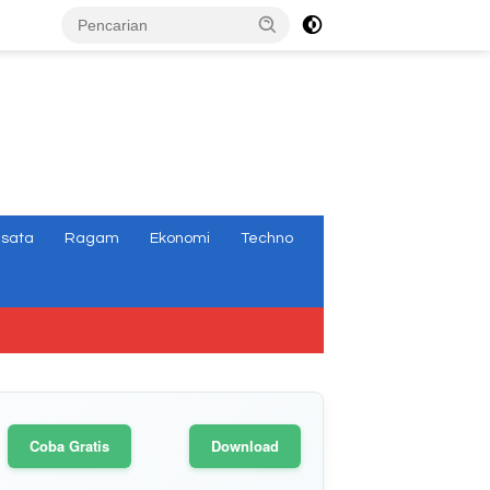
tutup
isata
Ragam
Ekonomi
Techno
Coba Gratis
Download