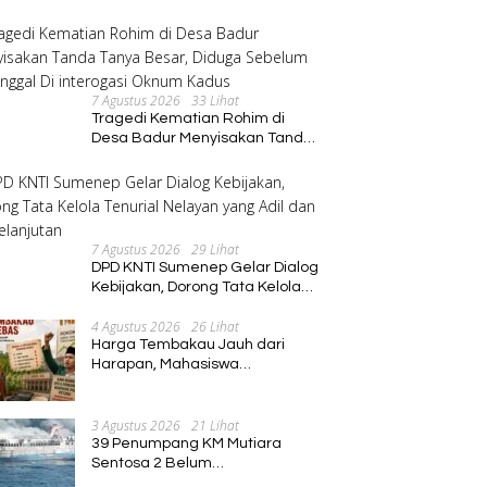
Program Pembinaan Umat
7 Agustus 2026
33 Lihat
Tragedi Kematian Rohim di
Desa Badur Menyisakan Tanda
Tanya Besar, Diduga Sebelum
Meninggal Di interogasi Oknum
Kadus
7 Agustus 2026
29 Lihat
DPD KNTI Sumenep Gelar Dialog
Kebijakan, Dorong Tata Kelola
Tenurial Nelayan yang Adil dan
4 Agustus 2026
26 Lihat
Berkelanjutan
Harga Tembakau Jauh dari
Harapan, Mahasiswa
Pascasarjana Annuqayah
Suarakan Aspirasi Petani
3 Agustus 2026
21 Lihat
39 Penumpang KM Mutiara
Sentosa 2 Belum
Ditemukan,Operasi Pencarian