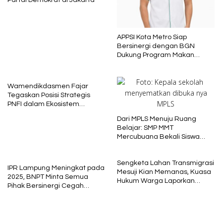
Partai Demokrat di Jakarta
APPSI Kota Metro Siap
Bersinergi dengan BGN
Dukung Program Makan
Bergizi
Wamendikdasmen Fajar
Tegaskan Posisi Strategis
PNFI dalam Ekosistem
Pendidikan Nasional
Dari MPLS Menuju Ruang
Belajar: SMP MMT
Mercubuana Bekali Siswa
Baru dengan Nilai Karakter
Sengketa Lahan Transmigrasi
IPR Lampung Meningkat pada
Mesuji Kian Memanas, Kuasa
2025, BNPT Minta Semua
Hukum Warga Laporkan
Pihak Bersinergi Cegah
Dugaan Korupsi ke Kejati
Radikalisme
Lampung