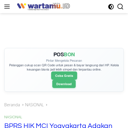
Langsung
ke
konten
POS
BON
Pintar Mengelola Pesanan
Pelanggan cukup
scan QR Code
untuk pesan & bayar langsung dari HP. Kelola
keuangan bisnis jadi lebih simpel dan terpantau online.
Coba Gratis
Download
Beranda
NASIONAL
NASIONAL
BPRS HIK MCI Yogyakarta Adakan