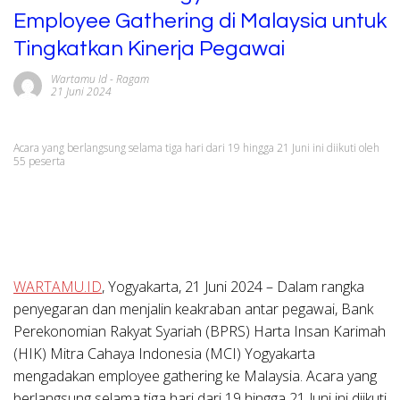
Employee Gathering di Malaysia untuk
Tingkatkan Kinerja Pegawai
Wartamu Id
-
Ragam
21 Juni 2024
Acara yang berlangsung selama tiga hari dari 19 hingga 21 Juni ini diikuti oleh
55 peserta
WARTAMU.ID
,
Yogyakarta, 21 Juni 2024
– Dalam rangka
penyegaran dan menjalin keakraban antar pegawai, Bank
Perekonomian Rakyat Syariah (BPRS) Harta Insan Karimah
(HIK) Mitra Cahaya Indonesia (MCI) Yogyakarta
mengadakan employee gathering ke Malaysia. Acara yang
berlangsung selama tiga hari dari 19 hingga 21 Juni ini diikuti