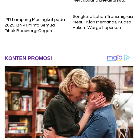
Mercubuana Bekali Siswa
Baru dengan Nilai Karakter
Sengketa Lahan Transmigrasi
IPR Lampung Meningkat pada
Mesuji Kian Memanas, Kuasa
2025, BNPT Minta Semua
Hukum Warga Laporkan
Pihak Bersinergi Cegah
Dugaan Korupsi ke Kejati
Radikalisme
Lampung