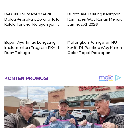
Sebelum Meninggal Di
Pembelajaran
interogasi Oknum Kadus
DPD KNTI Sumenep Gelar
Bupati Ayu Dukung Kesiapan
Dialog Kebijakan, Dorong Tata
Kontingen Way Kanan Menuju
Kelola Tenurial Nelayan yang
Jamnas XII 2026
Adil dan Berkelanjutan
Bupati Ayu Tinjau Langsung
Matangkan Peringatan HUT
Implementasi Program PKK di
ke-81 RI, Pemkab Way Kanan
Buay Bahuga
Gelar Rapat Persiapan