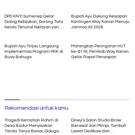
Sebelum Meninggal Di
Pembelajaran
interogasi Oknum Kadus
DPD KNTI Sumenep Gelar
Bupati Ayu Dukung Kesiapan
Dialog Kebijakan, Dorong Tata
Kontingen Way Kanan Menuju
Kelola Tenurial Nelayan yang
Jamnas XII 2026
Adil dan Berkelanjutan
Bupati Ayu Tinjau Langsung
Matangkan Peringatan HUT
Implementasi Program PKK di
ke-81 RI, Pemkab Way Kanan
Buay Bahuga
Gelar Rapat Persiapan
Rekomendasi untuk kamu
Tragedi Kematian Rohim di
Diney’s Salon Studio Brow:
Desa Badur Menyisakan
Berawal dari Mimpi, Tumbuh
Tanda Tanya Besar, Diduga
Lewat Dedikasi dan