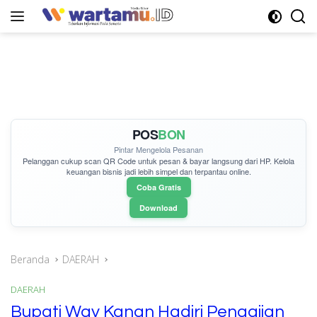
Langsung
ke
konten
POS
BON
Pintar Mengelola Pesanan
Pelanggan cukup
scan QR Code
untuk pesan & bayar langsung dari HP. Kelola
keuangan bisnis jadi lebih simpel dan terpantau online.
Coba Gratis
Download
Beranda
DAERAH
DAERAH
Bupati Way Kanan Hadiri Pengajian