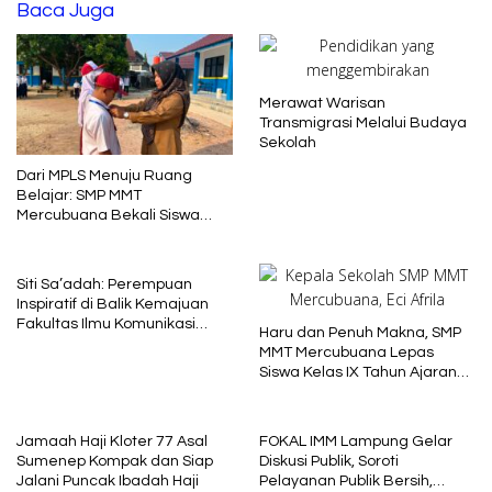
Baca Juga
Merawat Warisan
Transmigrasi Melalui Budaya
Sekolah
Dari MPLS Menuju Ruang
Belajar: SMP MMT
Mercubuana Bekali Siswa
Baru dengan Nilai Karakter
Siti Sa’adah: Perempuan
Inspiratif di Balik Kemajuan
Fakultas Ilmu Komunikasi
Haru dan Penuh Makna, SMP
Uniba Madura
MMT Mercubuana Lepas
Siswa Kelas IX Tahun Ajaran
2025/2026
Jamaah Haji Kloter 77 Asal
FOKAL IMM Lampung Gelar
Sumenep Kompak dan Siap
Diskusi Publik, Soroti
Jalani Puncak Ibadah Haji
Pelayanan Publik Bersih,