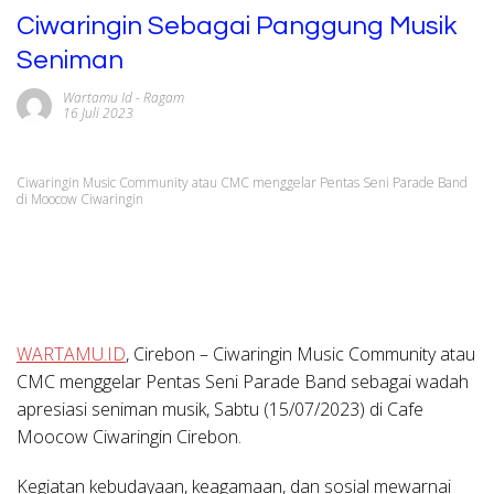
Ciwaringin Sebagai Panggung Musik
Seniman
Wartamu Id
-
Ragam
16 Juli 2023
Ciwaringin Music Community atau CMC menggelar Pentas Seni Parade Band
di Moocow Ciwaringin
WARTAMU.ID
, Cirebon – Ciwaringin Music Community atau
CMC menggelar Pentas Seni Parade Band sebagai wadah
apresiasi seniman musik, Sabtu (15/07/2023) di Cafe
Moocow Ciwaringin Cirebon.
Kegiatan kebudayaan, keagamaan, dan sosial mewarnai