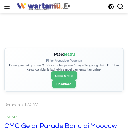
Langsung
ke
konten
POS
BON
Pintar Mengelola Pesanan
Pelanggan cukup
scan QR Code
untuk pesan & bayar langsung dari HP. Kelola
keuangan bisnis jadi lebih simpel dan terpantau online.
Coba Gratis
Download
Beranda
RAGAM
RAGAM
CMC Gelar Parade Band di Moocow