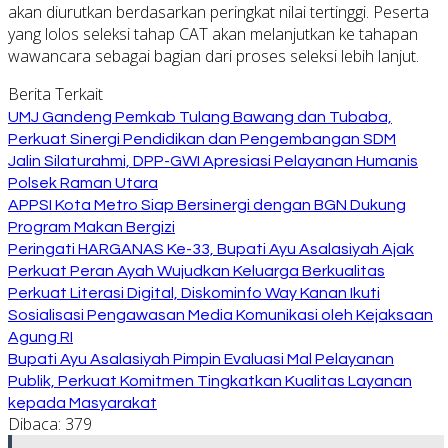
akan diurutkan berdasarkan peringkat nilai tertinggi. Peserta
yang lolos seleksi tahap CAT akan melanjutkan ke tahapan
wawancara sebagai bagian dari proses seleksi lebih lanjut.
Berita Terkait
UMJ Gandeng Pemkab Tulang Bawang dan Tubaba,
Perkuat Sinergi Pendidikan dan Pengembangan SDM
Jalin Silaturahmi, DPP-GWI Apresiasi Pelayanan Humanis
Polsek Raman Utara
APPSI Kota Metro Siap Bersinergi dengan BGN Dukung
Program Makan Bergizi
Peringati HARGANAS Ke-33, Bupati Ayu Asalasiyah Ajak
Perkuat Peran Ayah Wujudkan Keluarga Berkualitas
Perkuat Literasi Digital, Diskominfo Way Kanan Ikuti
Sosialisasi Pengawasan Media Komunikasi oleh Kejaksaan
Agung RI
Bupati Ayu Asalasiyah Pimpin Evaluasi Mal Pelayanan
Publik, Perkuat Komitmen Tingkatkan Kualitas Layanan
kepada Masyarakat
Dibaca:
379