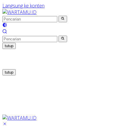
Langsung ke konten
tutup
tutup