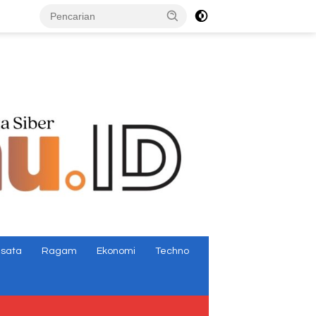
tutup
isata
Ragam
Ekonomi
Techno