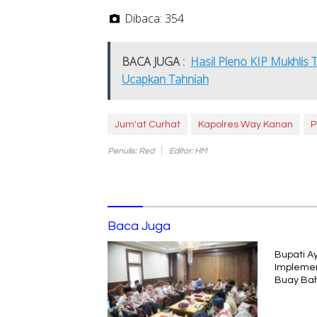
Dibaca:
354
BACA JUGA :
Hasil Pleno KIP Mukhlis 
Ucapkan Tahniah
Jum'at Curhat
Kapolres Way Kanan
P
Penulis: Red
Editor: HM
Baca Juga
Bupati A
Implemen
Buay Ba