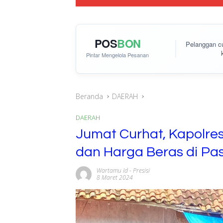
POS
BON
Pelanggan 
Pintar Mengelola Pesanan
Beranda
DAERAH
DAERAH
Jumat Curhat, Kapolre
dan Harga Beras di Pa
Wartamu Id
-
Presisi
8 Maret 2024