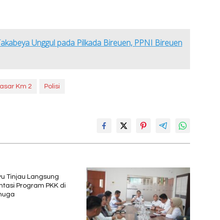
Takabeya Unggul pada Pilkada Bireuen, PPNI Bireuen
asar Km 2
Polisi
yu Tinjau Langsung
tasi Program PKK di
huga