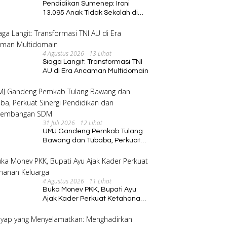
Pendidikan Sumenep: Ironi
13.095 Anak Tidak Sekolah di
Tengah Euforia Kalender of
Event 2026
4 Agustus 2026
13 Lihat
Siaga Langit: Transformasi TNI
AU di Era Ancaman Multidomain
31 Juli 2026
12 Lihat
UMJ Gandeng Pemkab Tulang
Bawang dan Tubaba, Perkuat
Sinergi Pendidikan dan
Pengembangan SDM
4 Agustus 2026
11 Lihat
Buka Monev PKK, Bupati Ayu
Ajak Kader Perkuat Ketahanan
Keluarga