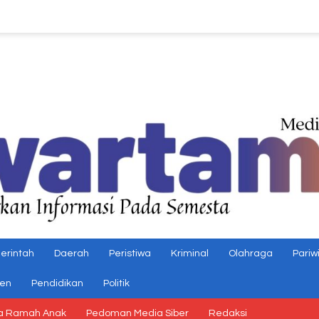
erintah
Daerah
Peristiwa
Kriminal
Olahraga
Pariw
gen
Pendidikan
Politik
a Ramah Anak
Pedoman Media Siber
Redaksi