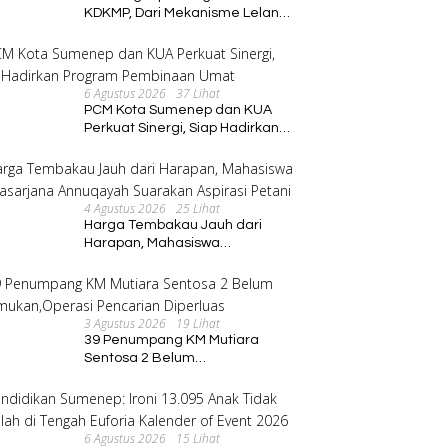
KDKMP, Dari Mekanisme Lelang
hingga Peran Kepala Desa
6 Agustus 2026
37 Lihat
PCM Kota Sumenep dan KUA
Perkuat Sinergi, Siap Hadirkan
Program Pembinaan Umat
4 Agustus 2026
25 Lihat
Harga Tembakau Jauh dari
Harapan, Mahasiswa
Pascasarjana Annuqayah
Suarakan Aspirasi Petani
3 Agustus 2026
19 Lihat
39 Penumpang KM Mutiara
Sentosa 2 Belum
Ditemukan,Operasi Pencarian
Diperluas
6 Agustus 2026
15 Lihat