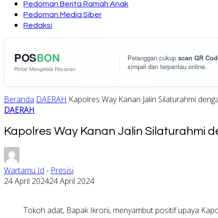
Pedoman Berita Ramah Anak
Pedoman Media Siber
Redaksi
POS
BON
Pelanggan cukup
scan QR Cod
simpel dan terpantau online.
Pintar Mengelola Pesanan
Beranda
DAERAH
Kapolres Way Kanan Jalin Silaturahmi den
DAERAH
Kapolres Way Kanan Jalin Silaturahmi 
Wartamu Id
-
Presisi
24 April 2024
24 April 2024
Tokoh adat, Bapak Ikroni, menyambut positif upaya Kapo