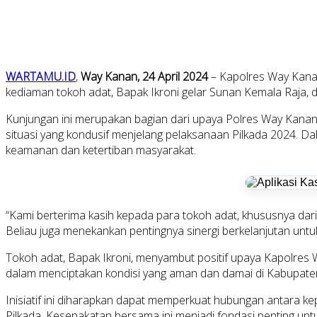
WARTAMU.ID
,
Way Kanan, 24 April 2024
– Kapolres Way Kanan
kediaman tokoh adat, Bapak Ikroni gelar Sunan Kemala Raj
Kunjungan ini merupakan bagian dari upaya Polres Way Kan
situasi yang kondusif menjelang pelaksanaan Pilkada 2024. 
keamanan dan ketertiban masyarakat.
“Kami berterima kasih kepada para tokoh adat, khususnya dar
Beliau juga menekankan pentingnya sinergi berkelanjutan unt
Tokoh adat, Bapak Ikroni, menyambut positif upaya Kapolres W
dalam menciptakan kondisi yang aman dan damai di Kabupaten
Inisiatif ini diharapkan dapat memperkuat hubungan antara k
Pilkada. Kesepakatan bersama ini menjadi fondasi penting un