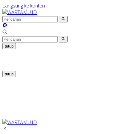
Langsung ke konten
tutup
tutup