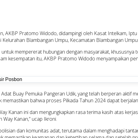
, AKBP Pratomo Widodo, didampingi oleh Kasat Intelkam, Iptu
a, di Kelurahan Blambangan Umpu, Kecamatan Blambangan Umpu
an untuk mempererat hubungan dengan masyarakat, khususnya 
Dalam kesempatan itu, AKBP Pratomo Widodo menyampaikan pent
i Adat Buay Pemuka Pangeran Udik, yang telah berperan aktif m
uk memastikan bahwa proses Pilkada Tahun 2024 dapat berjalan 
ay Kanan ini dan mengungkapkan rasa terima kasih atas kerjasa
 Way Kanan,” ucap Ikroni.
epolisian dan komunitas adat, terutama dalam menghadapi tant
tuk memastikan keamanan dan ketertiban selama dan setelah pr