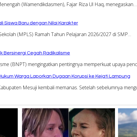
Menengah (Wamendikdasmen), Fajar Riza Ul Haq, menegaskan…
i Siswa Baru dengan Nilai Karakter
kolah (MPLS) Ramah Tahun Pelajaran 2026/2027 di SMP…
 Bersinergi Cegah Radikalisme
risme (BNPT) mengingatkan pentingnya memperkuat upaya pe
 Hukum Warga Laporkan Dugaan Korupsi ke Kejati Lampung
i Kabupaten Mesuji kembali memanas. Setelah sebelumnya me