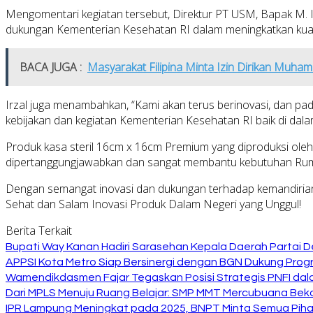
Mengomentari kegiatan tersebut, Direktur PT USM, Bapak M. 
dukungan Kementerian Kesehatan RI dalam meningkatkan kuali
BACA JUGA :
Masyarakat Filipina Minta Izin Dirikan Muha
Irzal juga menambahkan, “Kami akan terus berinovasi, dan pa
kebijakan dan kegiatan Kementerian Kesehatan RI baik di dalam
Produk kasa steril 16cm x 16cm Premium yang diproduksi oleh 
dipertanggungjawabkan dan sangat membantu kebutuhan Rum
Dengan semangat inovasi dan dukungan terhadap kemandirian
Sehat dan Salam Inovasi Produk Dalam Negeri yang Unggul!
Berita Terkait
Bupati Way Kanan Hadiri Sarasehan Kepala Daerah Partai D
APPSI Kota Metro Siap Bersinergi dengan BGN Dukung Prog
Wamendikdasmen Fajar Tegaskan Posisi Strategis PNFI dal
Dari MPLS Menuju Ruang Belajar: SMP MMT Mercubuana Bekal
IPR Lampung Meningkat pada 2025, BNPT Minta Semua Pihak