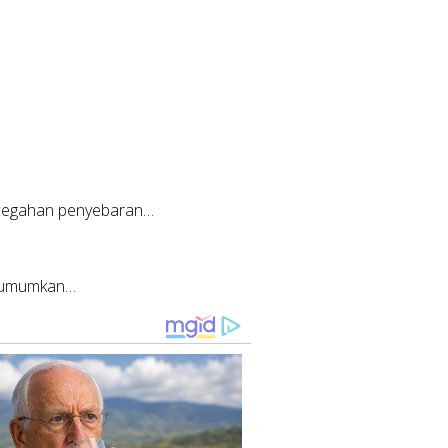
ncegahan penyebaran…
ngumumkan…