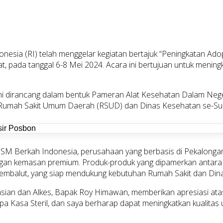
nesia (RI) telah menggelar kegiatan bertajuk “Peningkatan Ado
 pada tanggal 6-8 Mei 2024. Acara ini bertujuan untuk mening
ni dirancang dalam bentuk Pameran Alat Kesehatan Dalam Neger
n Rumah Sakit Umum Daerah (RSUD) dan Dinas Kesehatan se-Su
T USM Berkah Indonesia, perusahaan yang berbasis di Pekalon
ngan kemasan premium. Produk-produk yang dipamerkan antara l
Pembalut, yang siap mendukung kebutuhan Rumah Sakit dan Din
sian dan Alkes, Bapak Roy Himawan, memberikan apresiasi ata
 Kasa Steril, dan saya berharap dapat meningkatkan kualitas u