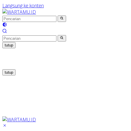
Langsung ke konten
tutup
tutup