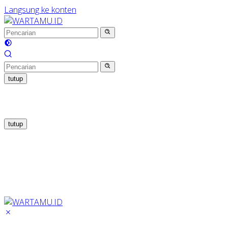
Langsung ke konten
tutup
tutup