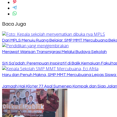
Baca Juga
Dari MPLS Menuju Ruang Belajar: SMP MMT Mercubuana Bekal
Merawat Warisan Transmigrasi Melalui Budaya Sekolah
Siti Sa’adah: Perempuan Inspiratif di Balik Kemajuan Fakult
Haru dan Penuh Makna, SMP MMT Mercubuana Lepas Siswa K
Jamaah Haji Kloter 77 Asal Sumenep Kompak dan Siap Jalani