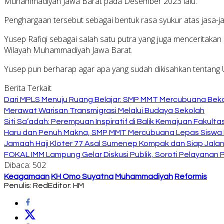
Muhammadiyah Jawa Barat pada Desember 2023 lalu.
Penghargaan tersebut sebagai bentuk rasa syukur atas jasa-
Yusep Rafiqi sebagai salah satu putra yang juga menceritakan
Wilayah Muhammadiyah Jawa Barat.
Yusep pun berharap agar apa yang sudah dikisahkan tentang
Berita Terkait
Dari MPLS Menuju Ruang Belajar: SMP MMT Mercubuana Bekal
Merawat Warisan Transmigrasi Melalui Budaya Sekolah
Siti Sa’adah: Perempuan Inspiratif di Balik Kemajuan Fakult
Haru dan Penuh Makna, SMP MMT Mercubuana Lepas Siswa K
Jamaah Haji Kloter 77 Asal Sumenep Kompak dan Siap Jalani
FOKAL IMM Lampung Gelar Diskusi Publik, Soroti Pelayanan P
Dibaca:
502
Keagamaan
KH Omo Suyatna
Muhammadiyah
Reformis
Penulis: Red
Editor: HM