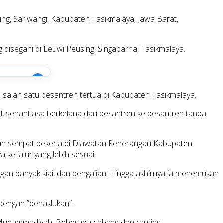
ing, Sariwangi, Kabupaten Tasikmalaya, Jawa Barat,
disegani di Leuwi Peusing, Singaparna, Tasikmalaya.
i
salah satu pesantren tertua di Kabupaten Tasikmalaya.
l, senantiasa berkelana dari pesantren ke pesantren tanpa
kipun sempat bekerja di Djawatan Penerangan Kabupaten
e jalur yang lebih sesuai.
n banyak kiai, dan pengajian. Hingga akhirnya ia menemukan
dengan ”penaklukan”.
a Muhammadiyah. Beberapa cabang dan ranting