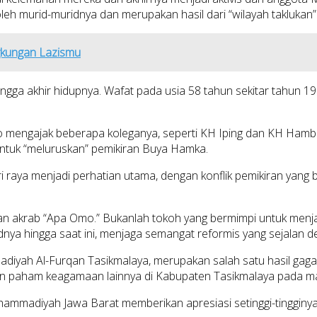
eh murid-muridnya dan merupakan hasil dari “wilayah taklukan
gkungan Lazismu
ga akhir hidupnya. Wafat pada usia 58 tahun sekitar tahun 19
o mengajak beberapa koleganya, seperti KH Iping dan KH Hamba
untuk “meluruskan” pemikiran Buya Hamka.
hari raya menjadi perhatian utama, dengan konflik pemikiran yan
 akrab “Apa Omo.” Bukanlah tokoh yang bermimpi untuk menjadi
dnya hingga saat ini, menjaga semangat reformis yang sejalan d
diyah Al-Furqan Tasikmalaya, merupakan salah satu hasil ga
an paham keagamaan lainnya di Kabupaten Tasikmalaya pada ma
mmadiyah Jawa Barat memberikan apresiasi setinggi-tingginya