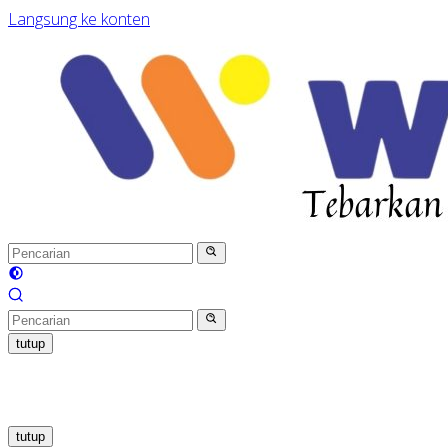
Langsung ke konten
tutup
tutup