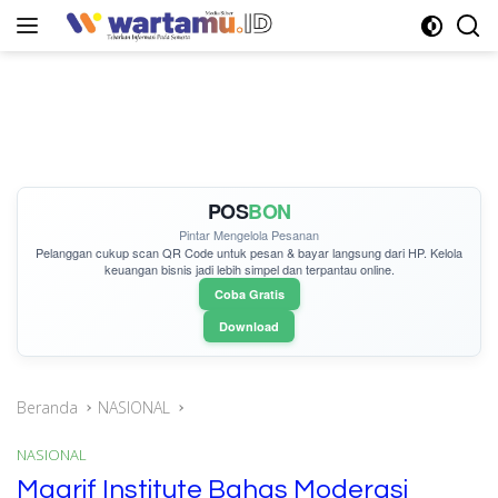
Langsung
ke
konten
POS
BON
Pintar Mengelola Pesanan
Pelanggan cukup
scan QR Code
untuk pesan & bayar langsung dari HP. Kelola
keuangan bisnis jadi lebih simpel dan terpantau online.
Coba Gratis
Download
Beranda
NASIONAL
NASIONAL
Maarif Institute Bahas Moderasi