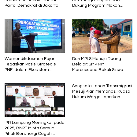
Partai Demokrat di Jakarta
Dukung Program Makan
Bergizi
Wamendikdasmen Fajar
Dari MPLS Menuju Ruang
Tegaskan Posisi Strategis
Belajar: SMP MMT
PNFI dalam Ekosistem
Mercubuana Bekali Siswa
Pendidikan Nasional
Baru dengan Nilai Karakter
Sengketa Lahan Transmigrasi
Mesuji Kian Memanas, Kuasa
Hukum Warga Laporkan
Dugaan Korupsi ke Kejati
Lampung
IPR Lampung Meningkat pada
2025, BNPT Minta Semua
Pihak Bersinergi Cegah