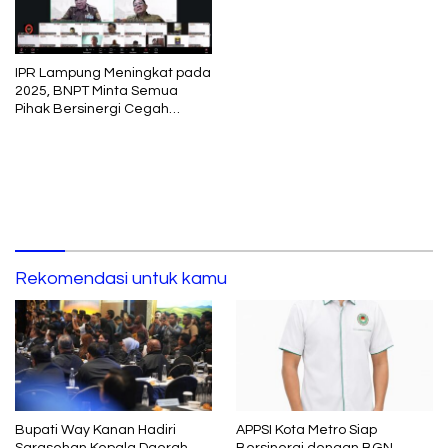
Dugaan Korupsi ke Kejati
Lampung
IPR Lampung Meningkat pada
2025, BNPT Minta Semua
Pihak Bersinergi Cegah
Radikalisme
Rekomendasi untuk kamu
Bupati Way Kanan Hadiri
APPSI Kota Metro Siap
Sarasehan Kepala Daerah
Bersinergi dengan BGN