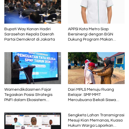
Bupati Way Kanan Hadiri
APPSI Kota Metro Siap
Sarasehan Kepala Daerah
Bersinergi dengan BGN
Partai Demokrat di Jakarta
Dukung Program Makan
Bergizi
Wamendikdasmen Fajar
Dari MPLS Menuju Ruang
Tegaskan Posisi Strategis
Belajar: SMP MMT
PNFI dalam Ekosistem
Mercubuana Bekali Siswa
Pendidikan Nasional
Baru dengan Nilai Karakter
Sengketa Lahan Transmigrasi
Mesuji Kian Memanas, Kuasa
Hukum Warga Laporkan