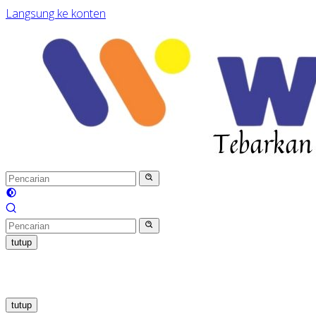
Langsung ke konten
tutup
tutup