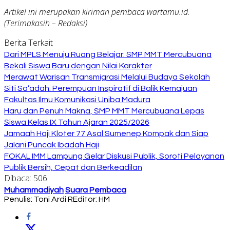
Artikel ini merupakan kiriman pembaca wartamu.id.
(Terimakasih – Redaksi)
Berita Terkait
Dari MPLS Menuju Ruang Belajar: SMP MMT Mercubuana
Bekali Siswa Baru dengan Nilai Karakter
Merawat Warisan Transmigrasi Melalui Budaya Sekolah
Siti Sa’adah: Perempuan Inspiratif di Balik Kemajuan
Fakultas Ilmu Komunikasi Uniba Madura
Haru dan Penuh Makna, SMP MMT Mercubuana Lepas
Siswa Kelas IX Tahun Ajaran 2025/2026
Jamaah Haji Kloter 77 Asal Sumenep Kompak dan Siap
Jalani Puncak Ibadah Haji
FOKAL IMM Lampung Gelar Diskusi Publik, Soroti Pelayanan
Publik Bersih, Cepat dan Berkeadilan
Dibaca:
506
Muhammadiyah
Suara Pembaca
Penulis: Toni Ardi R
Editor: HM