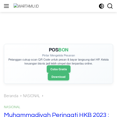
Langsung
ke
konten
POS
BON
Pintar Mengelola Pesanan
Pelanggan cukup
scan QR Code
untuk pesan & bayar langsung dari HP. Kelola
keuangan bisnis jadi lebih simpel dan terpantau online.
Coba Gratis
Download
Beranda
NASIONAL
NASIONAL
Muhammadiyah Peringati HKB 2023 :