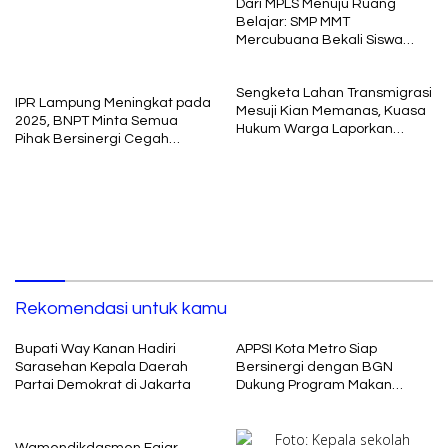
Dari MPLS Menuju Ruang
Belajar: SMP MMT
Mercubuana Bekali Siswa
Baru dengan Nilai Karakter
Sengketa Lahan Transmigrasi
IPR Lampung Meningkat pada
Mesuji Kian Memanas, Kuasa
2025, BNPT Minta Semua
Hukum Warga Laporkan
Pihak Bersinergi Cegah
Dugaan Korupsi ke Kejati
Radikalisme
Lampung
Rekomendasi untuk kamu
Bupati Way Kanan Hadiri
APPSI Kota Metro Siap
Sarasehan Kepala Daerah
Bersinergi dengan BGN
Partai Demokrat di Jakarta
Dukung Program Makan
Bergizi