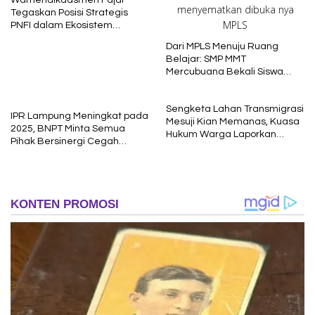
Wamendikdasmen Fajar
Tegaskan Posisi Strategis
PNFI dalam Ekosistem
Pendidikan Nasional
Dari MPLS Menuju Ruang
Belajar: SMP MMT
Mercubuana Bekali Siswa
Baru dengan Nilai Karakter
Sengketa Lahan Transmigrasi
IPR Lampung Meningkat pada
Mesuji Kian Memanas, Kuasa
2025, BNPT Minta Semua
Hukum Warga Laporkan
Pihak Bersinergi Cegah
Dugaan Korupsi ke Kejati
Radikalisme
Lampung