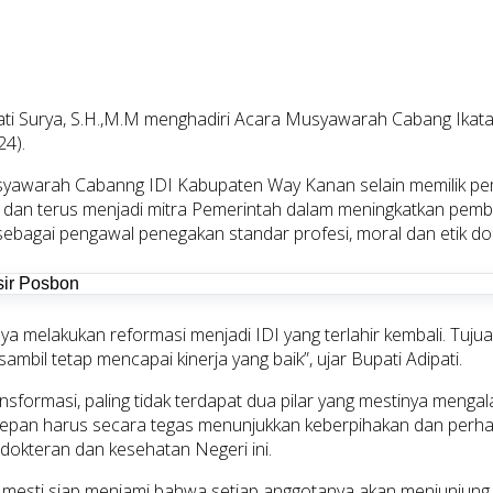
ati Surya, S.H.,M.M menghadiri Acara Musyawarah Cabang Ikat
24).
yawarah Cabanng IDI Kabupaten Way Kanan selain memilik pemi
dan terus menjadi mitra Pemerintah dalam meningkatkan pemban
sebagai pengawal penegakan standar profesi, moral dan etik dok
nya melakukan reformasi menjadi IDI yang terlahir kembali. Tu
bil tetap mencapai kinerja yang baik”, ujar Bupati Adipati.
nsformasi, paling tidak terdapat dua pilar yang mestinya menga
depan harus secara tegas menunjukkan keberpihakan dan per
edokteran dan kesehatan Negeri ini.
sti siap menjami bahwa setiap anggotanya akan menjunjung ting