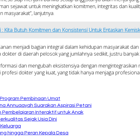
 teman sejawat untuk meningkatkan komitmen, integritas dan ku
n masyarakat”, lanjutnya.
i : Kita Butuh Komitmen dan Konsistensi Untuk Entaskan Kemis
nan menjadi bagian integral dalam kehidupan masyarakat dan bu
ter di daerah pelosok yang jumlahnya sedikit, justru banyak do
rmasi dan mengubah eksistensiya dengan mengintegrasikan nilai
profesi dokter yang kuat, yang tidak hanya menjaga profesional
n Program Pembinaan Umat
na Annuqayah Suarakan Aspirasi Petani
 Pembelajaran Interaktif untuk Anak
kualitas Sejak Usia Dini
 Keluarga
ng hingga Peran Kepala Desa