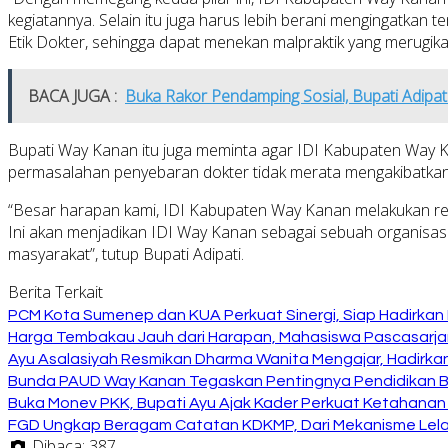
kegiatannya. Selain itu juga harus lebih berani mengingatkan
Etik Dokter, sehingga dapat menekan malpraktik yang merugika
BACA JUGA :
Buka Rakor Pendamping Sosial, Bupati Adipat
Bupati Way Kanan itu juga meminta agar IDI Kabupaten Way Ka
permasalahan penyebaran dokter tidak merata mengakibatkan dok
“Besar harapan kami, IDI Kabupaten Way Kanan melakukan refo
Ini akan menjadikan IDI Way Kanan sebagai sebuah organisasi 
masyarakat”, tutup Bupati Adipati.
Berita Terkait
PCM Kota Sumenep dan KUA Perkuat Sinergi, Siap Hadirka
Harga Tembakau Jauh dari Harapan, Mahasiswa Pascasarja
Ayu Asalasiyah Resmikan Dharma Wanita Mengajar, Hadirkan
Bunda PAUD Way Kanan Tegaskan Pentingnya Pendidikan Ber
Buka Monev PKK, Bupati Ayu Ajak Kader Perkuat Ketahanan
FGD Ungkap Beragam Catatan KDKMP, Dari Mekanisme Lela
Dibaca:
387