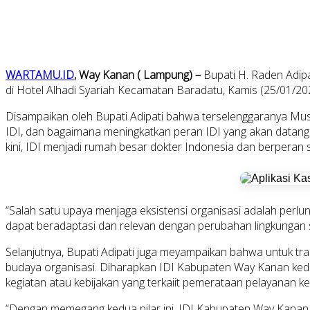
WARTAMU.ID
, Way Kanan ( Lampung) –
Bupati H. Raden Adip
di Hotel Alhadi Syariah Kecamatan Baradatu, Kamis (25/01/20
Disampaikan oleh Bupati Adipati bahwa terselenggaranya Mus
IDI, dan bagaimana meningkatkan peran IDI yang akan datang 
kini, IDI menjadi rumah besar dokter Indonesia dan berperan 
“Salah satu upaya menjaga eksistensi organisasi adalah perlu
dapat beradaptasi dan relevan dengan perubahan lingkungan sam
Selanjutnya, Bupati Adipati juga meyampaikan bahwa untuk tra
budaya organisasi. Diharapkan IDI Kabupaten Way Kanan ke
kegiatan atau kebijakan yang terkaiit pemerataan pelayanan k
“Dengan memegang kedua pilar ini, IDI Kabupaten Way Kanan me