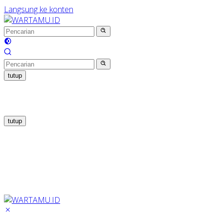
Langsung ke konten
tutup
tutup