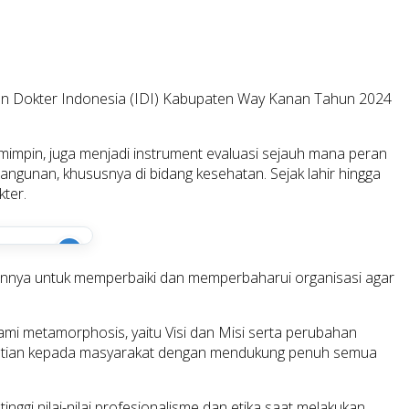
an Dokter Indonesia (IDI) Kabupaten Way Kanan Tahun 2024
mpin, juga menjadi instrument evaluasi sejauh mana peran
gunan, khususnya di bidang kesehatan. Sejak lahir hingga
ter.
i
juannya untuk memperbaiki dan memperbaharui organisasi agar
lami metamorphosis, yaitu Visi dan Misi serta perubahan
hatian kepada masyarakat dengan mendukung penuh semua
gi nilai-nilai profesionalisme dan etika saat melakukan