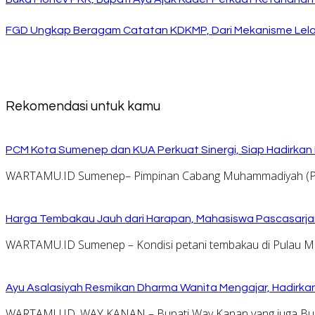
FGD Ungkap Beragam Catatan KDKMP, Dari Mekanisme Lela
Rekomendasi untuk kamu
PCM Kota Sumenep dan KUA Perkuat Sinergi, Siap Hadirka
WARTAMU.ID Sumenep– Pimpinan Cabang Muhammadiyah (PCM
Harga Tembakau Jauh dari Harapan, Mahasiswa Pascasarja
WARTAMU.ID Sumenep – Kondisi petani tembakau di Pulau Ma
Ayu Asalasiyah Resmikan Dharma Wanita Mengajar, Hadirkan
WARTAMU.ID, WAY KANAN – Bupati Way Kanan yang juga B