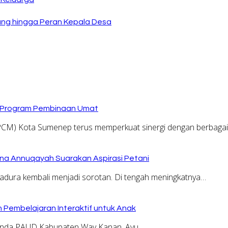
ng hingga Peran Kepala Desa
n Program Pembinaan Umat
) Kota Sumenep terus memperkuat sinergi dengan berbagai
na Annuqayah Suarakan Aspirasi Petani
dura kembali menjadi sorotan. Di tengah meningkatnya…
 Pembelajaran Interaktif untuk Anak
unda PAUD Kabupaten Way Kanan, Ayu…