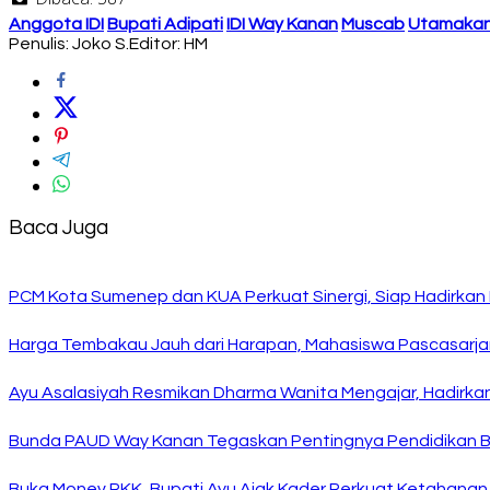
Anggota IDI
Bupati Adipati
IDI Way Kanan
Muscab
Utamakan
Penulis: Joko S.
Editor: HM
Baca Juga
PCM Kota Sumenep dan KUA Perkuat Sinergi, Siap Hadirka
Harga Tembakau Jauh dari Harapan, Mahasiswa Pascasarja
Ayu Asalasiyah Resmikan Dharma Wanita Mengajar, Hadirkan
Bunda PAUD Way Kanan Tegaskan Pentingnya Pendidikan Ber
Buka Monev PKK, Bupati Ayu Ajak Kader Perkuat Ketahanan