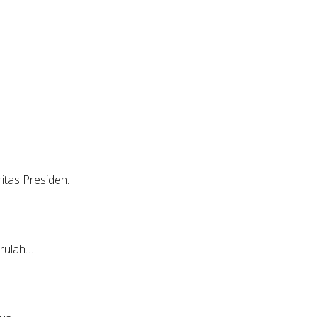
itas Presiden…
erulah…