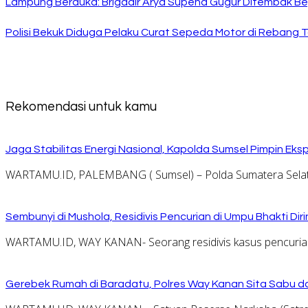
Lampung Berduka: Brigadir Arya Supena Gugur Ditembak Beg
Polisi Bekuk Diduga Pelaku Curat Sepeda Motor di Rebang 
Rekomendasi untuk kamu
Jaga Stabilitas Energi Nasional, Kapolda Sumsel Pimpin E
WARTAMU.ID, PALEMBANG ( Sumsel) – Polda Sumatera Selat
Sembunyi di Mushola, Residivis Pencurian di Umpu Bhakti Diri
WARTAMU.ID, WAY KANAN- Seorang residivis kasus pencurian d
Gerebek Rumah di Baradatu, Polres Way Kanan Sita Sabu da