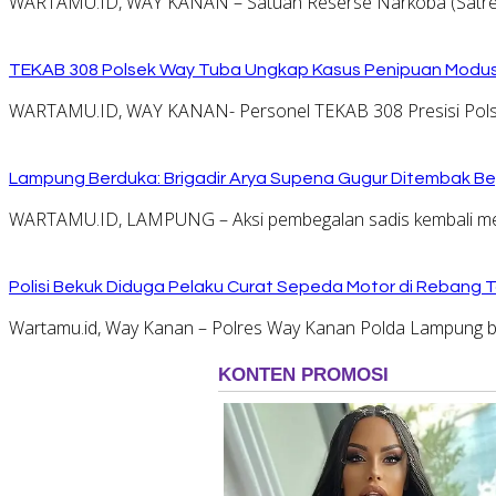
WARTAMU.ID, WAY KANAN – Satuan Reserse Narkoba (Satres
TEKAB 308 Polsek Way Tuba Ungkap Kasus Penipuan Modus 
WARTAMU.ID, WAY KANAN- Personel TEKAB 308 Presisi Pols
Lampung Berduka: Brigadir Arya Supena Gugur Ditembak Beg
WARTAMU.ID, LAMPUNG – Aksi pembegalan sadis kembali memak
Polisi Bekuk Diduga Pelaku Curat Sepeda Motor di Rebang 
Wartamu.id, Way Kanan – Polres Way Kanan Polda Lampung b