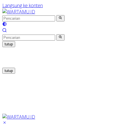
Langsung ke konten
tutup
tutup