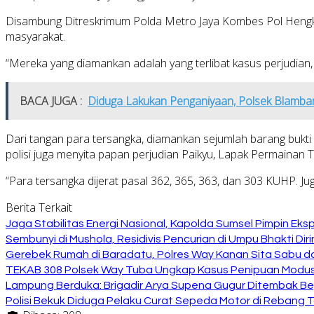
Disambung Ditreskrimum Polda Metro Jaya Kombes Pol Hengki 
masyarakat.
“Mereka yang diamankan adalah yang terlibat kasus perjudian
BACA JUGA :
Diduga Lakukan Penganiyaan, Polsek Blamb
Dari tangan para tersangka, diamankan sejumlah barang bukti b
polisi juga menyita papan perjudian Paikyu, Lapak Permainan T
“Para tersangka dijerat pasal 362, 365, 363, dan 303 KUHP. 
Berita Terkait
Jaga Stabilitas Energi Nasional, Kapolda Sumsel Pimpin E
Sembunyi di Mushola, Residivis Pencurian di Umpu Bhakti Diri
Gerebek Rumah di Baradatu, Polres Way Kanan Sita Sabu da
TEKAB 308 Polsek Way Tuba Ungkap Kasus Penipuan Modus 
Lampung Berduka: Brigadir Arya Supena Gugur Ditembak Beg
Polisi Bekuk Diduga Pelaku Curat Sepeda Motor di Rebang 