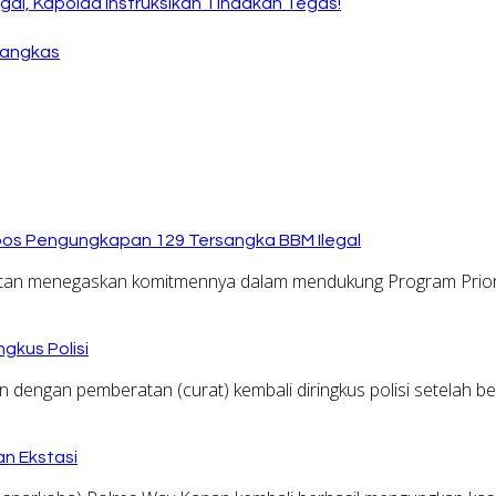
al, Kapolda Instruksikan Tindakan Tegas!
Tangkas
kspos Pengungkapan 129 Tersangka BBM Ilegal
an menegaskan komitmennya dalam mendukung Program Prior
ngkus Polisi
engan pemberatan (curat) kembali diringkus polisi setelah b
n Ekstasi