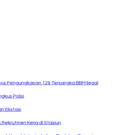
kspos Pengungkapan 129 Tersangka BBM Ilegal
ngkus Polisi
n Ekstasi
Rekrutmen Kerja di Stasiun