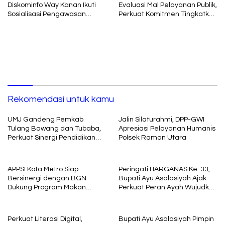
Diskominfo Way Kanan Ikuti
Evaluasi Mal Pelayanan Publik,
Sosialisasi Pengawasan
Perkuat Komitmen Tingkatkan
Media Komunikasi oleh
Kualitas Layanan kepada
Kejaksaan Agung RI
Masyarakat
Rekomendasi untuk kamu
UMJ Gandeng Pemkab
Jalin Silaturahmi, DPP-GWI
Tulang Bawang dan Tubaba,
Apresiasi Pelayanan Humanis
Perkuat Sinergi Pendidikan
Polsek Raman Utara
dan Pengembangan SDM
APPSI Kota Metro Siap
Peringati HARGANAS Ke-33,
Bersinergi dengan BGN
Bupati Ayu Asalasiyah Ajak
Dukung Program Makan
Perkuat Peran Ayah Wujudkan
Bergizi
Keluarga Berkualitas
Perkuat Literasi Digital,
Bupati Ayu Asalasiyah Pimpin