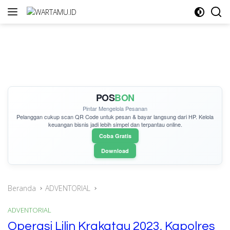
Langsung
ke
konten
POS
BON
Pintar Mengelola Pesanan
Pelanggan cukup
scan QR Code
untuk pesan & bayar langsung dari HP. Kelola
keuangan bisnis jadi lebih simpel dan terpantau online.
Coba Gratis
Download
Beranda
ADVENTORIAL
ADVENTORIAL
Operasi Lilin Krakatau 2023, Kapolres