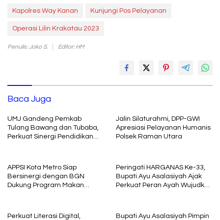
Kapolres Way Kanan
Kunjungi Pos Pelayanan
Operasi Lilin Krakatau 2023
Penulis: Joko S.
Editor: HM
Baca Juga
UMJ Gandeng Pemkab
Jalin Silaturahmi, DPP-GWI
Tulang Bawang dan Tubaba,
Apresiasi Pelayanan Humanis
Perkuat Sinergi Pendidikan
Polsek Raman Utara
dan Pengembangan SDM
APPSI Kota Metro Siap
Peringati HARGANAS Ke-33,
Bersinergi dengan BGN
Bupati Ayu Asalasiyah Ajak
Dukung Program Makan
Perkuat Peran Ayah Wujudkan
Bergizi
Keluarga Berkualitas
Perkuat Literasi Digital,
Bupati Ayu Asalasiyah Pimpin