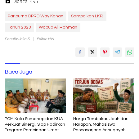
Dibaca:
495
Paripurna DPRD Way Kanan
Sampaikan LKPj
Tahun 2023
Wabup Ali Rahman
Penulis: Joko S.
Editor: H.M
Baca Juga
PCM Kota Sumenep dan KUA
Harga Tembakau Jauh dari
Perkuat Sinergi, Siap Hadirkan
Harapan, Mahasiswa
Program Pembinaan Umat
Pascasarjana Annuqayah
Suarakan Aspirasi Petani