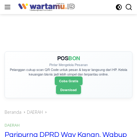
Langsung
ke
konten
POS
BON
Pintar Mengelola Pesanan
Pelanggan cukup
scan QR Code
untuk pesan & bayar langsung dari HP. Kelola
keuangan bisnis jadi lebih simpel dan terpantau online.
Coba Gratis
Download
Beranda
DAERAH
DAERAH
Paripurna DPRD Way Kanan, Wabup