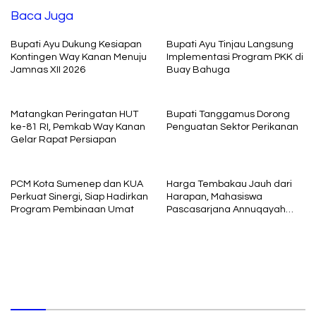
Baca Juga
Bupati Ayu Dukung Kesiapan
Bupati Ayu Tinjau Langsung
Kontingen Way Kanan Menuju
Implementasi Program PKK di
Jamnas XII 2026
Buay Bahuga
Matangkan Peringatan HUT
Bupati Tanggamus Dorong
ke-81 RI, Pemkab Way Kanan
Penguatan Sektor Perikanan
Gelar Rapat Persiapan
PCM Kota Sumenep dan KUA
Harga Tembakau Jauh dari
Perkuat Sinergi, Siap Hadirkan
Harapan, Mahasiswa
Program Pembinaan Umat
Pascasarjana Annuqayah
Suarakan Aspirasi Petani