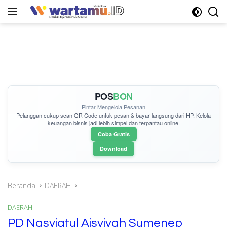
Langsung
ke
konten
POS
BON
Pintar Mengelola Pesanan
Pelanggan cukup
scan QR Code
untuk pesan & bayar langsung dari HP. Kelola
keuangan bisnis jadi lebih simpel dan terpantau online.
Coba Gratis
Download
Beranda
DAERAH
DAERAH
PD Nasyiatul Aisyiyah Sumenep