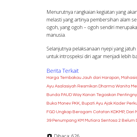
Menurutnya rangkaian kegiatan yang akan d
melasti yang artinya pembersihan alam se
ogoh, yang ogoh – ogoh sendiri merupakan
manusia.
Selanjutnya pelaksanaan nyepi yang jatuh
untuk introspeksi diri agar menjadi lebih b
Berita Terkait
Harga Tembakau Jauh dari Harapan, Mahasis
Ayu Asalasiyah Resmikan Dharma Wanita Meng
Bunda PAUD Way Kanan Tegaskan Pentingnya P
Buka Monev PKK, Bupati Ayu Ajak Kader Per
FGD Ungkap Beragam Catatan KDKMP, Dari M
39 Penumpang KM Mutiara Sentosa 2 Belum D
Dibaca:
626