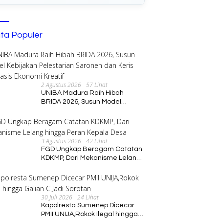
ita Populer
2 Agustus 2026
57 Lihat
UNIBA Madura Raih Hibah
BRIDA 2026, Susun Model
Kebijakan Pelestarian Saronen
dan Keris Berbasis Ekonomi
Kreatif
3 Agustus 2026
42 Lihat
FGD Ungkap Beragam Catatan
KDKMP, Dari Mekanisme Lelang
hingga Peran Kepala Desa
30 Juli 2026
24 Lihat
Kapolresta Sumenep Dicecar
PMII UNIJA,Rokok Ilegal hingga