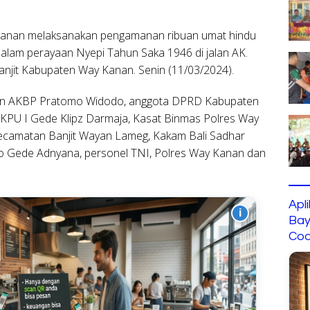
Kanan melaksanakan pengamanan ribuan umat hindu
alam perayaan Nyepi Tahun Saka 1946 di jalan AK.
njit Kabupaten Way Kanan. Senin (11/03/2024).
anan AKBP Pratomo Widodo, anggota DPRD Kabupaten
KPU I Gede Klipz Darmaja, Kasat Binmas Polres Way
camatan Banjit Wayan Lameg, Kakam Bali Sadhar
Jro Gede Adnyana, personel TNI, Polres Way Kanan dan
Apl
i
Bay
Cod