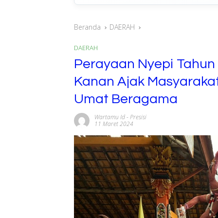
Beranda
DAERAH
DAERAH
Perayaan Nyepi Tahun 
Kanan Ajak Masyarakat
Umat Beragama
Wartamu Id
-
Presisi
11 Maret 2024