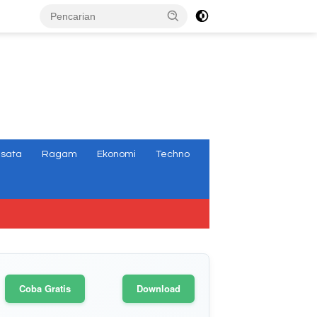
tutup
isata
Ragam
Ekonomi
Techno
Coba Gratis
Download