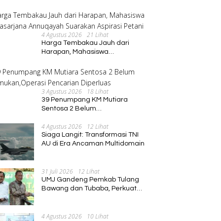
Galian C Jadi Sorotan
4 Agustus 2026
21 Lihat
Harga Tembakau Jauh dari
Harapan, Mahasiswa
Pascasarjana Annuqayah
Suarakan Aspirasi Petani
3 Agustus 2026
18 Lihat
39 Penumpang KM Mutiara
Sentosa 2 Belum
Ditemukan,Operasi Pencarian
4 Agustus 2026
12 Lihat
Diperluas
Siaga Langit: Transformasi TNI
AU di Era Ancaman Multidomain
31 Juli 2026
12 Lihat
UMJ Gandeng Pemkab Tulang
Bawang dan Tubaba, Perkuat
Sinergi Pendidikan dan
Pengembangan SDM
4 Agustus 2026
10 Lihat