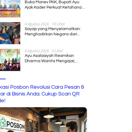
Buka Monev PKK, Bupati Ayu
Ajak Kader Perkuat Ketahanan
Keluarga
4 Agustus 2026
10 Lihat
Sayap yang Menyelamatkan:
Menghadirkan Negara dari
Jalur Langit
4 Agustus 2026
9 Lihat
Ayu Asalasiyah Resmikan
Dharma Wanita Mengajar,
Hadirkan Pembelajaran
Interaktif untuk Anak
ikasi Posbon Revolusi Cara Pesan &
ar di Bisnis Anda. Cukup Scan QR
e!