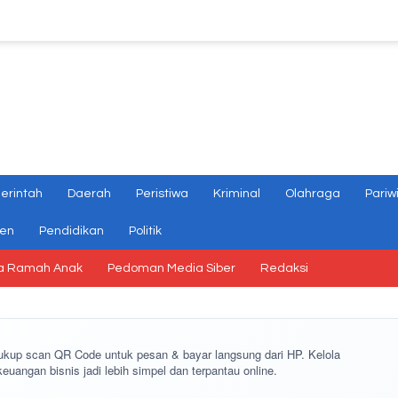
erintah
Daerah
Peristiwa
Kriminal
Olahraga
Pariw
gen
Pendidikan
Politik
a Ramah Anak
Pedoman Media Siber
Redaksi
cukup
scan QR Code
untuk pesan & bayar langsung dari HP. Kelola
keuangan bisnis jadi lebih simpel dan terpantau online.