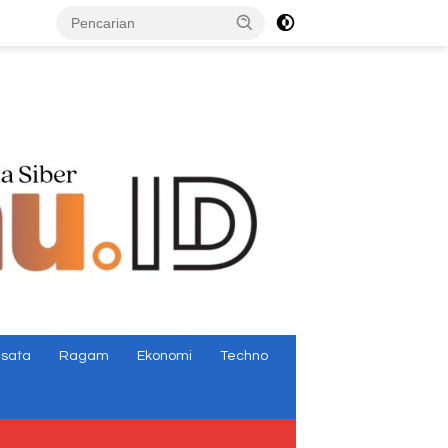
tutup
isata
Ragam
Ekonomi
Techno