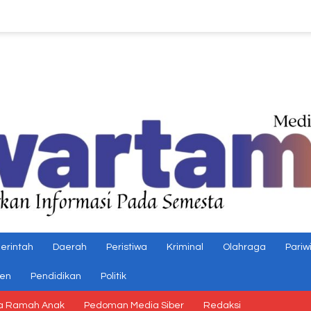
erintah
Daerah
Peristiwa
Kriminal
Olahraga
Pariw
gen
Pendidikan
Politik
a Ramah Anak
Pedoman Media Siber
Redaksi