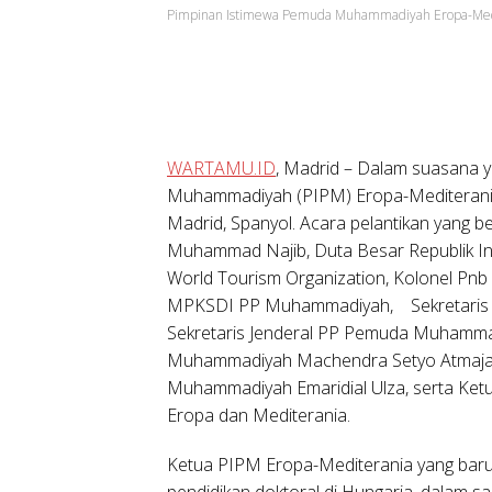
Pimpinan Istimewa Pemuda Muhammadiyah Eropa-Med
WARTAMU.ID
, Madrid
– Dalam suasana y
Muhammadiyah (PIPM) Eropa-Mediterania 
Madrid, Spanyol. Acara pelantikan yang b
Muhammad Najib, Duta Besar Republik In
World Tourism Organization, Kolonel Pnb
MPKSDI PP Muhammadiyah, Sekretaris 
Sekretaris Jenderal PP Pemuda Muhamm
Muhammadiyah Machendra Setyo Atmaja
Muhammadiyah Emaridial Ulza, serta Ke
Eropa dan Mediterania.
Ketua PIPM Eropa-Mediterania yang baru
pendidikan doktoral di Hungaria, dalam 