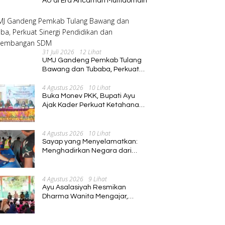
AU di Era Ancaman Multidomain
31 Juli 2026
12 Lihat
UMJ Gandeng Pemkab Tulang
Bawang dan Tubaba, Perkuat
Sinergi Pendidikan dan
4 Agustus 2026
10 Lihat
Pengembangan SDM
Buka Monev PKK, Bupati Ayu
Ajak Kader Perkuat Ketahanan
Keluarga
4 Agustus 2026
10 Lihat
Sayap yang Menyelamatkan:
Menghadirkan Negara dari
Jalur Langit
4 Agustus 2026
9 Lihat
Ayu Asalasiyah Resmikan
Dharma Wanita Mengajar,
Hadirkan Pembelajaran
Interaktif untuk Anak