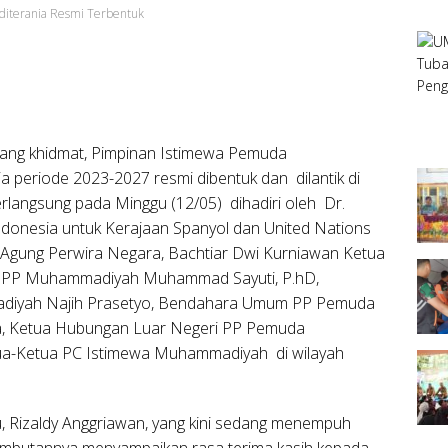
iterania Resmi Terbentuk
ang khidmat, Pimpinan Istimewa Pemuda
periode 2023-2027 resmi dibentuk dan dilantik di
erlangsung pada Minggu (12/05) dihadiri oleh Dr.
donesia untuk Kerajaan Spanyol dan United Nations
 Agung Perwira Negara, Bachtiar Dwi Kurniawan Ketua
PP Muhammadiyah Muhammad Sayuti, P.hD,
adiyah Najih Prasetyo, Bendahara Umum PP Pemuda
, Ketua Hubungan Luar Negeri PP Pemuda
tua-Ketua PC Istimewa Muhammadiyah di wilayah
, Rizaldy Anggriawan, yang kini sedang menempuh
sambutannya menyampaikan rasa terima kasih kepada