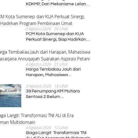
KDKMP, Dari Mekanisme Lelang
hingga Peran Kepala Desa
6 Agustus 2026
26 Lihat
PCM Kota Sumenep dan KUA
Perkuat Sinergi, Siap Hadirkan
Program Pembinaan Umat
4 Agustus 2026
21 Lihat
Harga Tembakau Jauh dari
Harapan, Mahasiswa
Pascasarjana Annuqayah
3 Agustus 2026
18 Lihat
Suarakan Aspirasi Petani
39 Penumpang KM Mutiara
Sentosa 2 Belum
Ditemukan,Operasi Pencarian
Diperluas
4 Agustus 2026
12 Lihat
Siaga Langit: Transformasi TNI