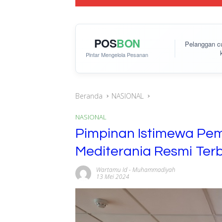
POS
BON
Pelanggan 
Pintar Mengelola Pesanan
Beranda
NASIONAL
NASIONAL
Pimpinan Istimewa P
Mediterania Resmi Ter
Wartamu Id
-
Muhammadiyah
13 Mei 2024