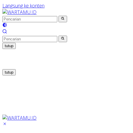
Langsung ke konten
tutup
tutup