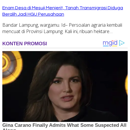
Enam Desa di Mesuji Menjerit, Tanah Transmigrasi Diduga
Beralih Jadi HGU Perusahaan
Bandar Lampung, wargamu. Id– Persoalan agraria kembali
mencuat di Provinsi Lampung. Kali ini, ribuan hektare…