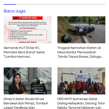
Baca Juga
Semarak HUT RI ke-81,
Tragedi Kematian Rohim di
Pemdes Sera Barat Gelar
Desa Badur Menyisakan
“Lomba Harmoni
Tanda Tanya Besar, Diduga
Kemerdekaan”
Sebelum Meninggal Di
interogasi Oknum Kadus
Diney’s Salon Studio Brow:
DPD KNTI Sumenep Gelar
Berawal dari Mimpi, Tumbuh
Dialog Kebijakan, Dorong Tata
Lewat Dedikasi dan
Kelola Tenurial Nelayan yang