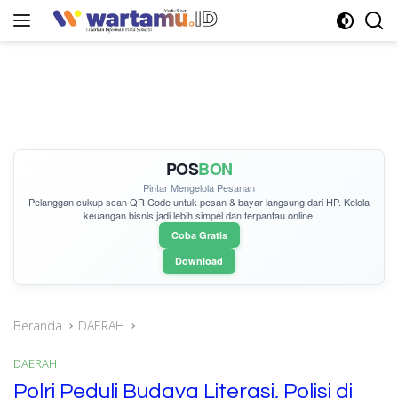
Langsung
ke
konten
POS
BON
Pintar Mengelola Pesanan
Pelanggan cukup
scan QR Code
untuk pesan & bayar langsung dari HP. Kelola
keuangan bisnis jadi lebih simpel dan terpantau online.
Coba Gratis
Download
Beranda
DAERAH
DAERAH
Polri Peduli Budaya Literasi, Polisi di