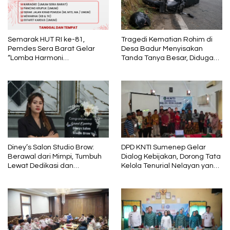
Semarak HUT RI ke-81,
Tragedi Kematian Rohim di
Pemdes Sera Barat Gelar
Desa Badur Menyisakan
“Lomba Harmoni
Tanda Tanya Besar, Diduga
Kemerdekaan”
Sebelum Meninggal Di
interogasi Oknum Kadus
Diney’s Salon Studio Brow:
DPD KNTI Sumenep Gelar
Berawal dari Mimpi, Tumbuh
Dialog Kebijakan, Dorong Tata
Lewat Dedikasi dan
Kelola Tenurial Nelayan yang
Pembelajaran
Adil dan Berkelanjutan