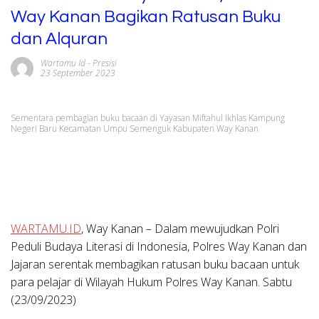
Way Kanan Bagikan Ratusan Buku
dan Alquran
Wartamu Id
-
Presisi
23 September 2023
Sementara pembagian buku bacaan di Yayasan Miftahul Ikhlas Kampung
Negeri Baru Kecamatan Umpu Semenguk Kabupaten Way Kanan
WARTAMU.ID
, Way Kanan – Dalam mewujudkan Polri
Peduli Budaya Literasi di Indonesia, Polres Way Kanan dan
Jajaran serentak membagikan ratusan buku bacaan untuk
para pelajar di Wilayah Hukum Polres Way Kanan. Sabtu
(23/09/2023)