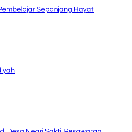
 Pembelajar Sepanjang Hayat
iyah
di Desa Negri Sakti, Pesawaran